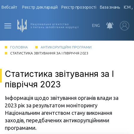
Вебсайт
Реєстр декларацій
Реєстр прозорості
База знань
ІСМ 
Національне агентство
ENG
з питань запобігання корупції
ГОЛОВНА
АНТИКОРУПЦІЙНІ ПРОГРАМИ
СТАТИСТИКА ЗВІТУВАННЯ ЗА I ПІВРІЧЧЯ 2023
Статистика звітування за I
півріччя 2023
Інформація щодо звітування органів влади за
2023 рік за результатом моніторингу
Національним агентством стану виконання
заходів, передбачених антикорупційними
програмами.