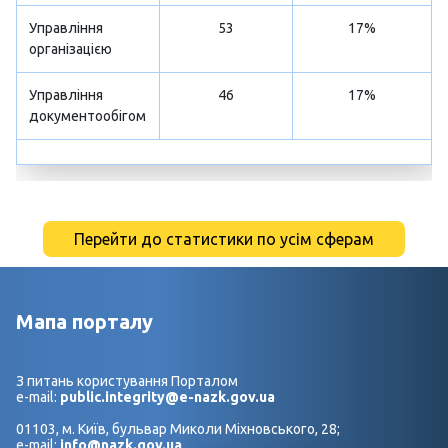
Управління
53
17%
організацією
Управління
46
17%
документообігом
Перейти до статистики по усім сферам
Мапа порталу
З питань користування Порталом
e-mail:
public.integrity@e-nazk.gov.ua
01103, м. Київ, бульвар Миколи Міхновського, 28;
e-mail:
info@nazk.gov.ua