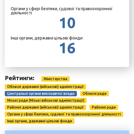
Органи у сфері безпеки, судової та правоохоронної
діяльності
10
Інші органи, державні цільові фонди
16
Рейтинги:
Міністерства
Обласні державні (військові) адміністрації
Центральні органи виконавчої влади
Обласні ради
Міські ради (Міські військові адміністрації)
Районні державні (військові) адміністрації
Районні ради
Органи у сфері безпеки, судової та правоохоронної діяльності
Інші органи, державні цільові фонди