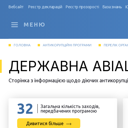
Вебсайт
Реєстр декларацій
Реєстр прозорості
База знань
І
МЕНЮ
ГОЛОВНА
АНТИКОРУПЦІЙНІ ПРОГРАМИ
ПЕРЕЛІК ОРГА
ДЕРЖАВНА АВІА
Сторінка з інформацією щодо діючих антикорупцій
32
Загальна кількість заходів,
передбачених програмою
Дивитися більше