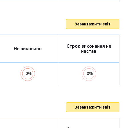
Завантажити звіт
Строк виконання не
Не виконано
настав
Завантажити звіт