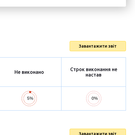
Завантажити звіт
Строк виконання не
Не виконано
настав
Завантажити звіт