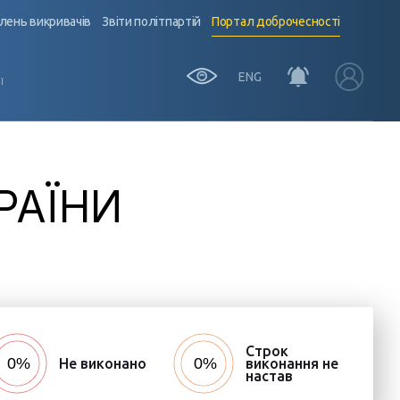
лень викривачів
Звіти політпартій
Портал доброчесності
ENG
Ї
РАЇНИ
Строк
Не виконано
виконання не
настав