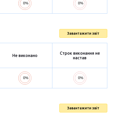
Завантажити звіт
Строк виконання не
Не виконано
настав
Завантажити звіт