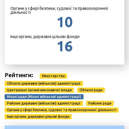
Органи у сфері безпеки, судової та правоохоронної
діяльності
10
Інші органи, державні цільові фонди
16
Рейтинги:
Міністерства
Обласні державні (військові) адміністрації
Центральні органи виконавчої влади
Обласні ради
Міські ради (Міські військові адміністрації)
Районні державні (військові) адміністрації
Районні ради
Органи у сфері безпеки, судової та правоохоронної діяльності
Інші органи, державні цільові фонди