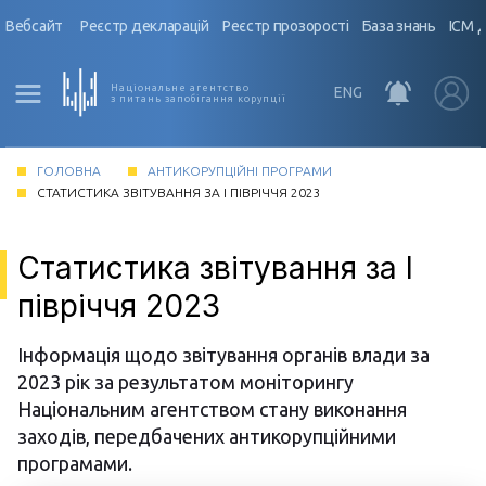
Вебсайт
Реєстр декларацій
Реєстр прозорості
База знань
ІСМ 
Національне агентство
ENG
з питань запобігання корупції
ГОЛОВНА
АНТИКОРУПЦІЙНІ ПРОГРАМИ
СТАТИСТИКА ЗВІТУВАННЯ ЗА I ПІВРІЧЧЯ 2023
Статистика звітування за I
півріччя 2023
Інформація щодо звітування органів влади за
2023 рік за результатом моніторингу
Національним агентством стану виконання
заходів, передбачених антикорупційними
програмами.