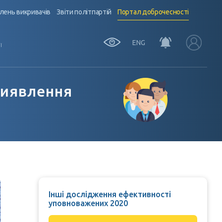
лень викривачів
Звіти політпартій
Портал доброчесності
ENG
Ї
виявлення
Інші дослідження ефективності
уповноважених 2020