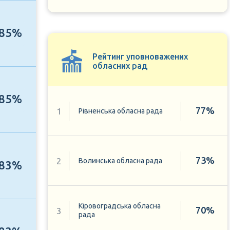
85%
Рейтинг уповноважених
обласних рад
85%
77%
1
Рівненська обласна рада
73%
2
Волинська обласна рада
83%
Кіровоградська обласна
70%
3
рада