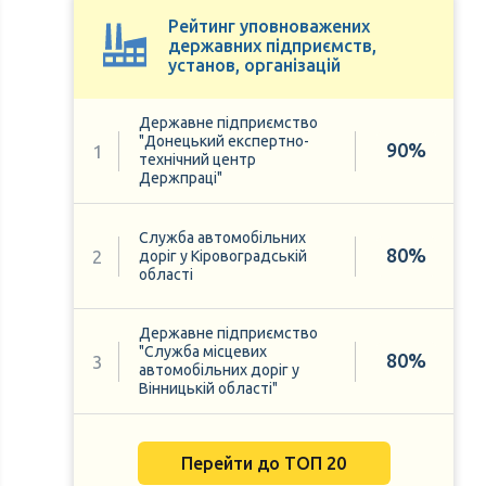
Рейтинг уповноважених
державних підприємств,
установ, організацій
Державне підприємство
"Донецький експертно-
90%
1
технічний центр
Держпраці"
Служба автомобільних
80%
2
доріг у Кіровоградській
області
Державне підприємство
"Служба місцевих
80%
3
автомобільних доріг у
Вінницькій області"
Перейти до ТОП 20