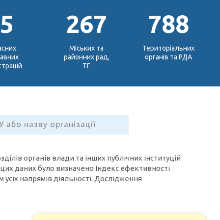
25
267
788
асних
Міських та
Територіальних
авних
районних рад,
органів та РДА
страцій
ТГ
ілів органів влади та інших публічних інституцій
 цих даних було визначено Індекс ефективності
усіх напрямів діяльності. Дослідження