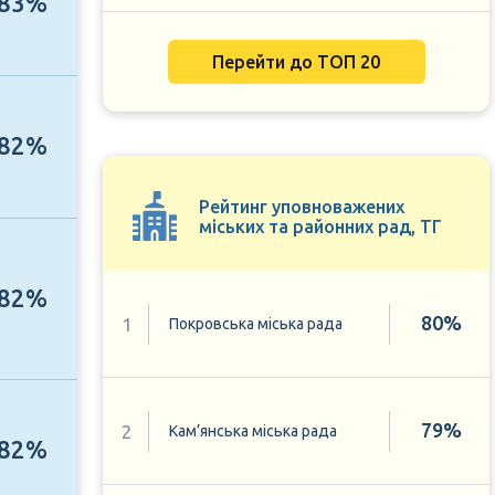
83%
Перейти до ТОП 20
82%
Рейтинг уповноважених
міських та районних рад, ТГ
82%
80%
1
Покровська міська рада
79%
2
Кам’янська міська рада
82%