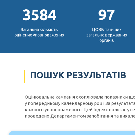
3584
97
Загальна кількість
ЦОВВ та інших
оцінених уповноважених
загальнодержавних
органів
ПОШУК РЕЗУЛЬТАТІВ
Оцінювальна кампанія охоплювала показники щодо 
у попередньому календарному році. За результат
кожного уповноваженого. Цей Індекс полягає у с
проведено Департаментом запобігання та виявле