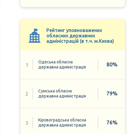
Рейтинг уповноважених
обласних державних
адміністрацій (в т.ч. м.Києва)
Одеська обласна
80%
1
державна адміністрація
Сумська обласна
79%
2
державна адміністрація
Кіровоградська обласна
76%
3
державна адміністрація