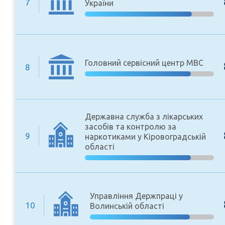
7
України
Головний сервісний центр МВС
8
Державна служба з лікарських
засобів та контролю за
9
наркотиками у Кіровоградській
області
Управління Держпраці у
10
Волинській області