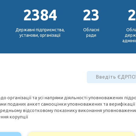
2384
23
Державні підприємства,
Обласні
Обл
установи, організації
ради
держ
адміні
організації та усі напрями діяльності уповноважених підрозд
ами поданих анкет самооцінки уповноважених та верифікації
ередньому відсотковому показнику виконання уповноваженим 
ння корупції