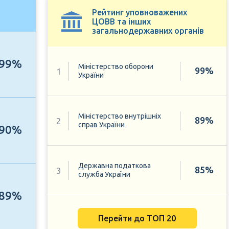
Рейтинг уповноважених
ЦОВВ та інших
загальнодержавних органів
99%
Міністерство оборони
99%
1
України
Міністерство внутрішніх
89%
2
справ України
90%
Державна податкова
85%
3
служба України
89%
Перейти до ТОП 20