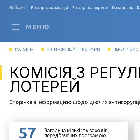
Вебсайт
Реєстр декларацій
Реєстр прозорості
База знань
І
МЕНЮ
ГОЛОВНА
АНТИКОРУПЦІЙНІ ПРОГРАМИ
ПЕРЕЛІК ОРГА
КОМІСІЯ З РЕГУ
ЛОТЕРЕЙ
Сторінка з інформацією щодо діючих антикорупцій
57
Загальна кількість заходів,
передбачених програмою