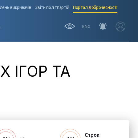
лень викривачів
Звіти політпартій
Портал доброчесності
ENG
Ї
 ІГОР ТА
Строк