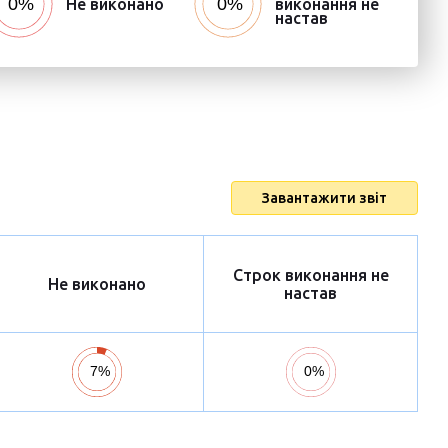
Не виконано
виконання не
настав
Завантажити звіт
Строк виконання не
Не виконано
настав