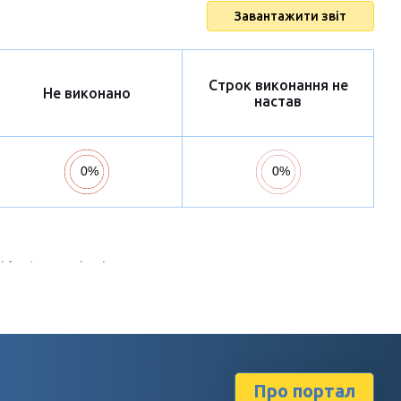
Завантажити звіт
Строк виконання не
Не виконано
настав
Про портал