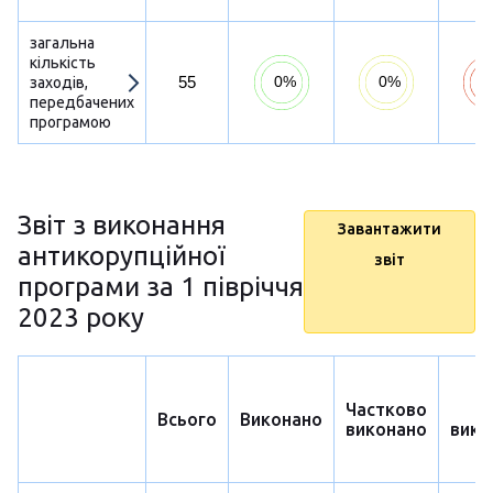
загальна
кількість
55
заходів,
передбачених
програмою
Звіт з виконання
Завантажити
антикорупційної
звіт
програми за 1 півріччя
2023 року
Частково
Н
Всього
Виконано
виконано
вико