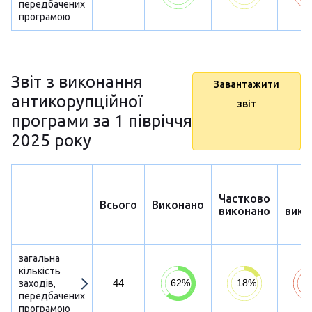
передбачених
програмою
Звіт з виконання
Завантажити
антикорупційної
звіт
програми за 1 півріччя
2025 року
Частково
Н
Всього
Виконано
виконано
вико
загальна
кількість
44
заходів,
передбачених
програмою