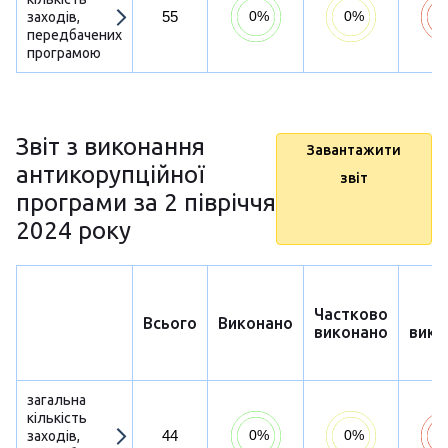
55
заходів,
передбачених
програмою
Звіт з виконання
Завантажити
антикорупційної
звіт
програми за 2 півріччя
2024 року
Частково
Н
Всього
Виконано
виконано
вико
загальна
кількість
44
заходів,