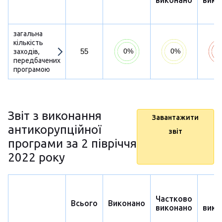
виконано
вико
загальна
кількість
55
заходів,
передбачених
програмою
Звіт з виконання
Завантажити
антикорупційної
звіт
програми за 2 півріччя
2022 року
Частково
Н
Всього
Виконано
виконано
вико