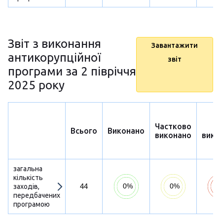
Звіт з виконання
Завантажити
антикорупційної
звіт
програми за 2 півріччя
2025 року
Частково
Н
Всього
Виконано
виконано
вико
загальна
кількість
44
заходів,
передбачених
програмою