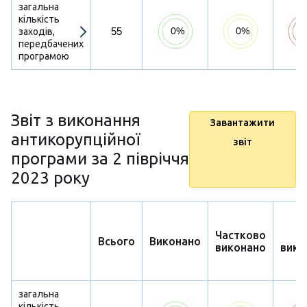
загальна
кількість
55
заходів,
передбачених
програмою
Звіт з виконання
Завантажити
антикорупційної
звіт
програми за 2 півріччя
2023 року
Частково
Н
Всього
Виконано
виконано
вико
загальна
кількість