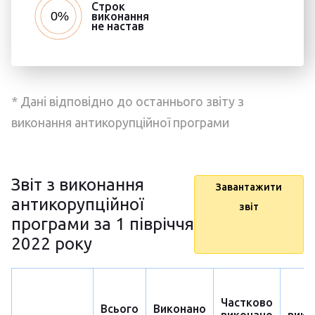
Строк
виконання
не настав
* Дані відповідно до останнього звіту з
виконання антикорупційної програми
Звіт з виконання
Завантажити
антикорупційної
звіт
програми за 1 півріччя
2022 року
Частково
Н
Всього
Виконано