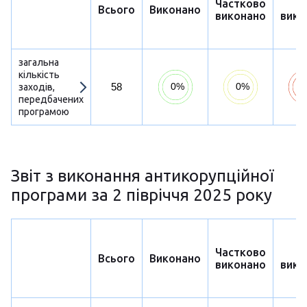
Частково
Н
Всього
Виконано
виконано
вико
загальна
кількість
58
заходів,
передбачених
програмою
Звіт з виконання антикорупційної
програми за 2 півріччя 2025 року
Частково
Н
Всього
Виконано
виконано
вико