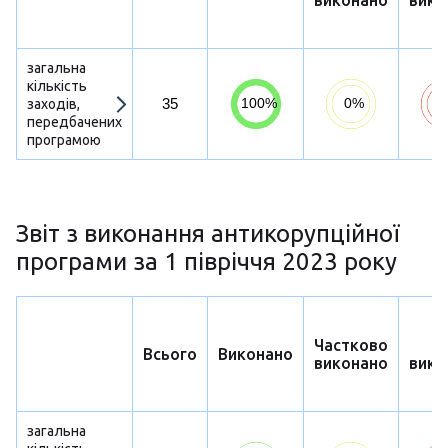
виконано
вико
загальна
кількість
35
заходів,
передбачених
програмою
Звіт з виконання антикорупційної
програми за 1 півріччя 2023 року
Частково
Н
Всього
Виконано
виконано
вико
загальна