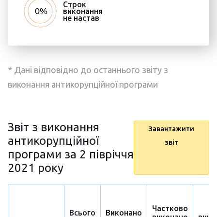
Строк
виконання
не настав
* Дані відповідно до останнього звіту з
виконання антикорупційної програми
Звіт з виконання
Завантажити
антикорупційної
звіт
програми за 2 півріччя
2021 року
Частково
Н
Всього
Виконано