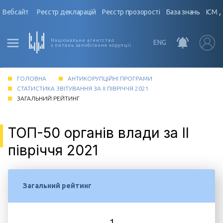
Вебсайт
Реєстр декларацій
Реєстр прозорості
База знань
ІСМ 
Національне агентство
ENG
з питань запобігання корупції
ГОЛОВНА
АНТИКОРУПЦІЙНІ ПРОГРАМИ
СТАТИСТИКА ЗВІТУВАННЯ ЗА II ПІВРІЧЧЯ 2021
ЗАГАЛЬНИЙ РЕЙТИНГ
ТОП-50 органів влади за II
півріччя 2021
Загальний рейтинг
1