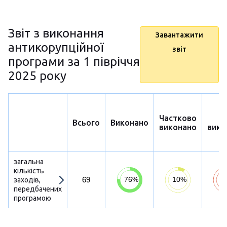
Звіт з виконання
Завантажити
антикорупційної
звіт
програми за 1 півріччя
2025 року
Частково
Н
Всього
Виконано
виконано
вико
загальна
кількість
69
заходів,
передбачених
програмою