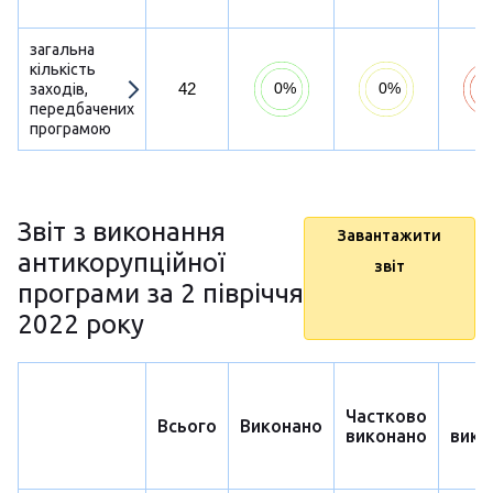
загальна
кількість
42
заходів,
передбачених
програмою
Звіт з виконання
Завантажити
антикорупційної
звіт
програми за 2 півріччя
2022 року
Частково
Н
Всього
Виконано
виконано
вико