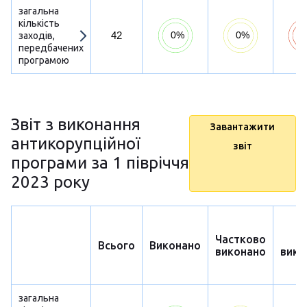
загальна
кількість
42
заходів,
передбачених
програмою
Звіт з виконання
Завантажити
антикорупційної
звіт
програми за 1 півріччя
2023 року
Частково
Н
Всього
Виконано
виконано
вико
загальна