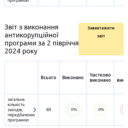
програмою
Звіт з виконання
Завантажити
антикорупційної
звіт
програми за 2 півріччя
2024 року
Частково
Н
Всього
Виконано
виконано
вико
загальна
кількість
69
заходів,
передбачених
програмою