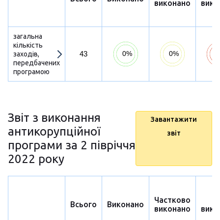
виконано
вико
загальна
кількість
43
заходів,
передбачених
програмою
Звіт з виконання
Завантажити
антикорупційної
звіт
програми за 2 півріччя
2022 року
Частково
Н
Всього
Виконано
виконано
вико