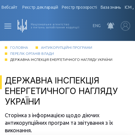
Вебсайт
Реєстр декларацій
Реєстр прозорості
База знань
ІСМ 
Національне агентство
ENG
з питань запобігання корупції
ГОЛОВНА
АНТИКОРУПЦІЙНІ ПРОГРАМИ
ПЕРЕЛІК ОРГАНІВ ВЛАДИ
ДЕРЖАВНА ІНСПЕКЦІЯ ЕНЕРГЕТИЧНОГО НАГЛЯДУ УКРАЇНИ
ДЕРЖАВНА ІНСПЕКЦІЯ
ЕНЕРГЕТИЧНОГО НАГЛЯДУ
УКРАЇНИ
Сторінка з інформацією щодо діючих
антикорупційних програм та звітування з їх
виконання.