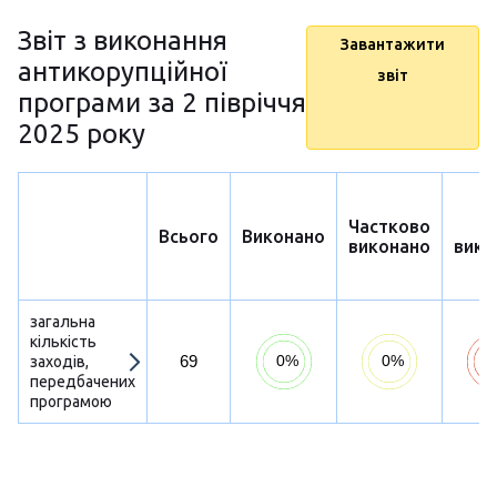
Звіт з виконання
Завантажити
антикорупційної
звіт
програми за 2 півріччя
2025 року
Частково
Н
Всього
Виконано
виконано
вико
загальна
кількість
69
заходів,
передбачених
програмою