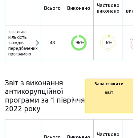
Частково
Н
Всього
Виконано
виконано
вико
загальна
кількість
43
заходів,
передбачених
програмою
Звіт з виконання
Завантажити
антикорупційної
звіт
програми за 1 півріччя
2022 року
Частково
Н
Всього
Виконано