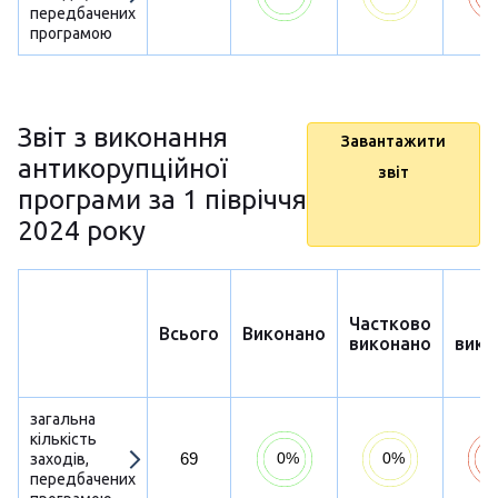
передбачених
програмою
Звіт з виконання
Завантажити
антикорупційної
звіт
програми за 1 півріччя
2024 року
Частково
Н
Всього
Виконано
виконано
вико
загальна
кількість
69
заходів,
передбачених