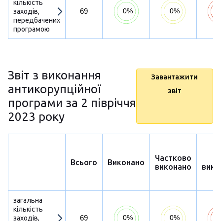
кількість
69
заходів,
передбачених
програмою
Звіт з виконання
Завантажити
антикорупційної
звіт
програми за 2 півріччя
2023 року
Частково
Н
Всього
Виконано
виконано
вико
загальна
кількість
69
заходів,