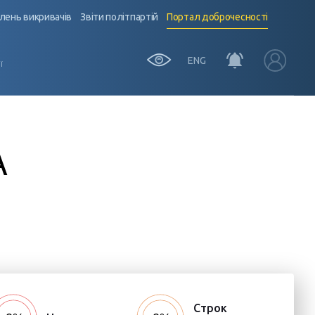
лень викривачів
Звіти політпартій
Портал доброчесності
ENG
Ї
А
Строк