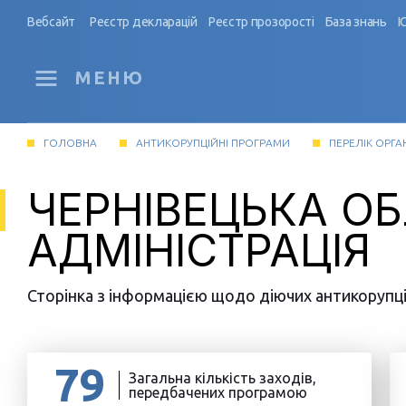
Вебсайт
Реєстр декларацій
Реєстр прозорості
База знань
І
МЕНЮ
ГОЛОВНА
АНТИКОРУПЦІЙНІ ПРОГРАМИ
ПЕРЕЛІК ОРГА
ЧЕРНІВЕЦЬКА О
АДМІНІСТРАЦІЯ
Сторінка з інформацією щодо діючих антикорупцій
79
Загальна кількість заходів,
передбачених програмою