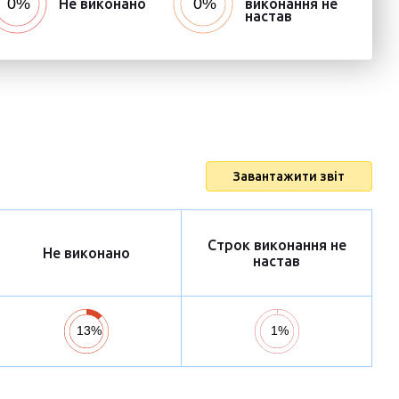
Не виконано
виконання не
настав
Завантажити звіт
Строк виконання не
Не виконано
настав