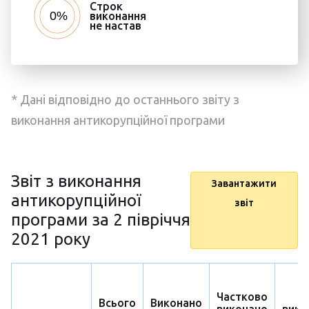
Строк
виконання
не настав
* Дані відповідно до останнього звіту з
виконання антикорупційної програми
Звіт з виконання
Завантажити
антикорупційної
звіт
програми за 2 півріччя
2021 року
Частково
Н
Всього
Виконано