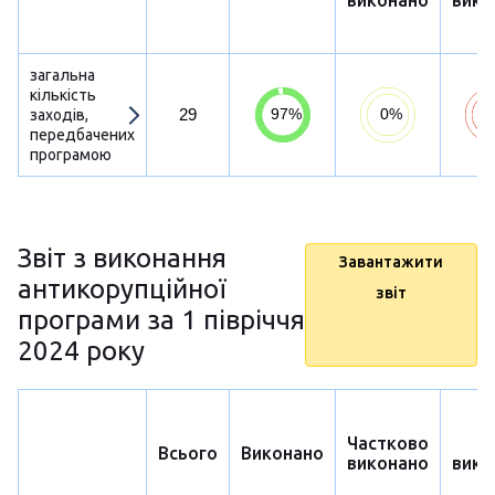
виконано
вико
загальна
кількість
29
заходів,
передбачених
програмою
Звіт з виконання
Завантажити
антикорупційної
звіт
програми за 1 півріччя
2024 року
Частково
Н
Всього
Виконано
виконано
вико