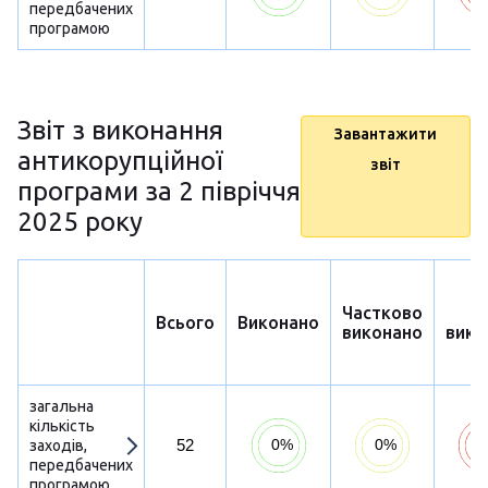
передбачених
програмою
Звіт з виконання
Завантажити
антикорупційної
звіт
програми за 2 півріччя
2025 року
Частково
Н
Всього
Виконано
виконано
вико
загальна
кількість
52
заходів,
передбачених
програмою