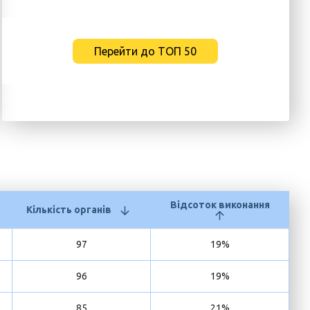
Перейти до ТОП 50
Відсоток виконання
Кількість органів
97
19%
96
19%
85
21%