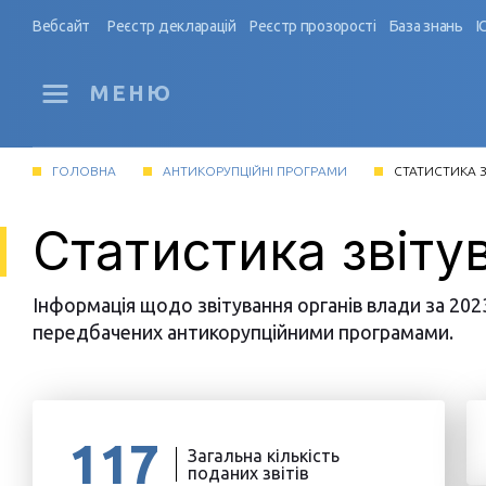
Вебсайт
Реєстр декларацій
Реєстр прозорості
База знань
І
МЕНЮ
ГОЛОВНА
АНТИКОРУПЦІЙНІ ПРОГРАМИ
СТАТИСТИКА З
Статистика звітув
Інформація щодо звітування органів влади за 202
передбачених антикорупційними програмами.
117
Загальна кількість
поданих звітів