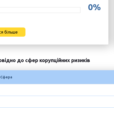
0%
я більше
овідно до сфер корупційних ризиків
Сфера