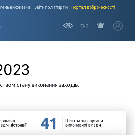
лень викривачів
Звіти політпартій
Портал доброчесності
ENG
Ї
 2023
ством стану виконання заходів,
41
ержавні
Центральні органи
) адміністрації
виконавчої влади