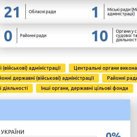
21
1
Міські ради (Мі
Обласні ради
адміністрації)
0
10
Органи у с
Районні ради
судової т
діяльност
(військові) адміністрації
Центральні органи викона
йонні державні (військові) адміністрації
Районні рад
ї діяльності
Інші органи, державні цільові фонди
 УКРАЇНИ
0%