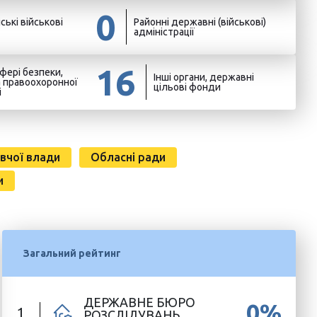
0
ські військові
Районні державні (військові)
адміністрації
16
фері безпеки,
Інші органи, державні
а правоохоронної
цільові фонди
і
вчої влади
Обласні ради
и
Загальний рейтинг
ДЕРЖАВНЕ БЮРО
0%
1
РОЗСЛІДУВАНЬ