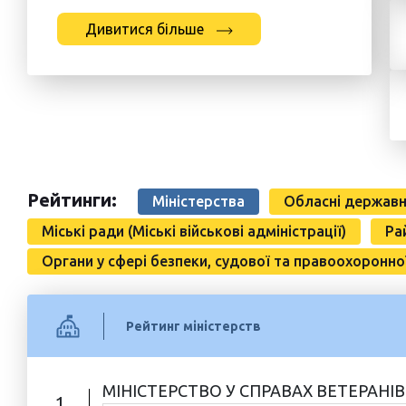
Дивитися більше
Рейтинги:
Міністерства
Обласні державні 
Міські ради (Міські військові адміністрації)
Ра
Органи у сфері безпеки, судової та правоохоронно
Рейтинг міністерств
МІНІСТЕРСТВО У СПРАВАХ ВЕТЕРАНІВ
1