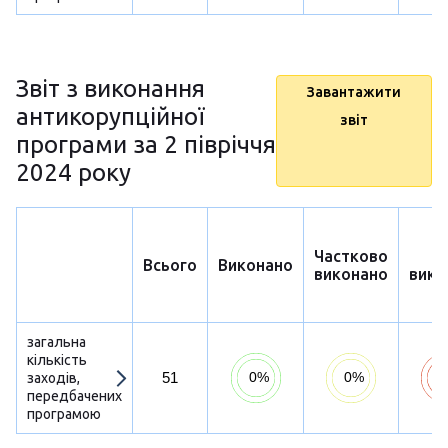
Звіт з виконання
Завантажити
антикорупційної
звіт
програми за 2 півріччя
2024 року
Частково
Н
Всього
Виконано
виконано
вико
загальна
кількість
51
заходів,
передбачених
програмою