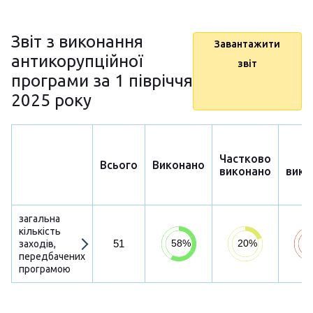
Звіт з виконання
Завантажити
антикорупційної
звіт
програми за 1 півріччя
2025 року
Частково
Н
Всього
Виконано
виконано
вико
загальна
кількість
51
заходів,
передбачених
програмою