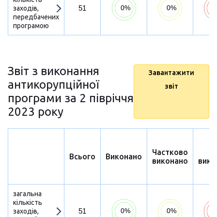
51
заходів,
передбачених
програмою
Звіт з виконання
Завантажити
антикорупційної
звіт
програми за 2 півріччя
2023 року
Частково
Н
Всього
Виконано
виконано
вико
загальна
кількість
51
заходів,