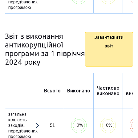
передбачених
програмою
Звіт з виконання
Завантажити
антикорупційної
звіт
програми за 1 півріччя
2024 року
Частково
Н
Всього
Виконано
виконано
вико
загальна
кількість
51
заходів,
передбачених
програмою