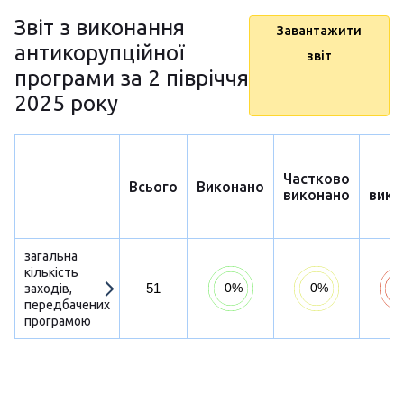
Звіт з виконання
Завантажити
антикорупційної
звіт
програми за 2 півріччя
2025 року
Частково
Н
Всього
Виконано
виконано
вико
загальна
кількість
51
заходів,
передбачених
програмою