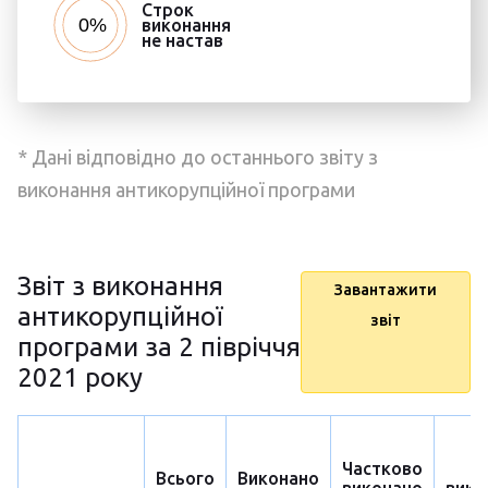
Строк
виконання
не настав
* Дані відповідно до останнього звіту з
виконання антикорупційної програми
Звіт з виконання
Завантажити
антикорупційної
звіт
програми за 2 півріччя
2021 року
Частково
Н
Всього
Виконано