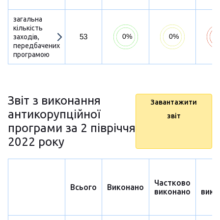
загальна
кількість
53
заходів,
передбачених
програмою
Звіт з виконання
Завантажити
антикорупційної
звіт
програми за 2 півріччя
2022 року
Частково
Н
Всього
Виконано
виконано
вико