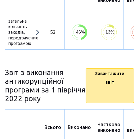
виконано
вико
загальна
кількість
53
заходів,
передбачених
програмою
Звіт з виконання
Завантажити
антикорупційної
звіт
програми за 1 півріччя
2022 року
Частково
Н
Всього
Виконано
виконано
вико