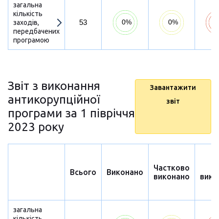
загальна
кількість
53
заходів,
передбачених
програмою
Звіт з виконання
Завантажити
антикорупційної
звіт
програми за 1 півріччя
2023 року
Частково
Н
Всього
Виконано
виконано
вико
загальна
кількість