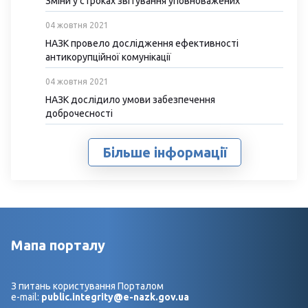
Зміни у строках звітування уповноважених
04 жовтня 2021
НАЗК провело дослідження ефективності
антикорупційної комунікації
04 жовтня 2021
НАЗК дослідило умови забезпечення
доброчесності
Більше інформації
Мапа порталу
З питань користування Порталом
e-mail:
public.integrity@e-nazk.gov.ua