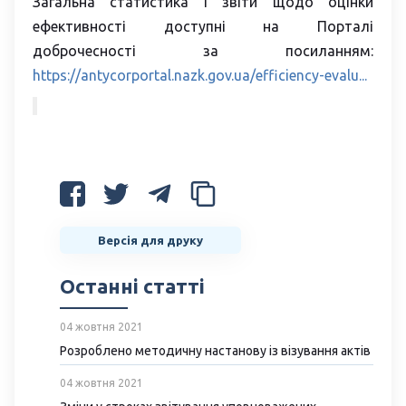
Загальна статистика і звіти щодо оцінки
ефективності доступні на Порталі
доброчесності за посиланням:
https://antycorportal.nazk.gov.ua/efficiency-evalu...
Версія для друку
Останні статті
04 жовтня 2021
Розроблено методичну настанову із візування актів
04 жовтня 2021