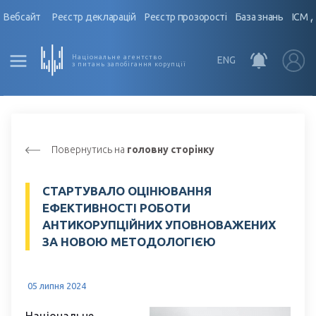
Вебсайт
Реєстр декларацій
Реєстр прозорості
База знань
ІСМ 
Національне агентство
ENG
з питань запобігання корупції
Повернутись на
головну сторінку
СТАРТУВАЛО ОЦІНЮВАННЯ
ЕФЕКТИВНОСТІ РОБОТИ
АНТИКОРУПЦІЙНИХ УПОВНОВАЖЕНИХ
ЗА НОВОЮ МЕТОДОЛОГІЄЮ
05 липня 2024