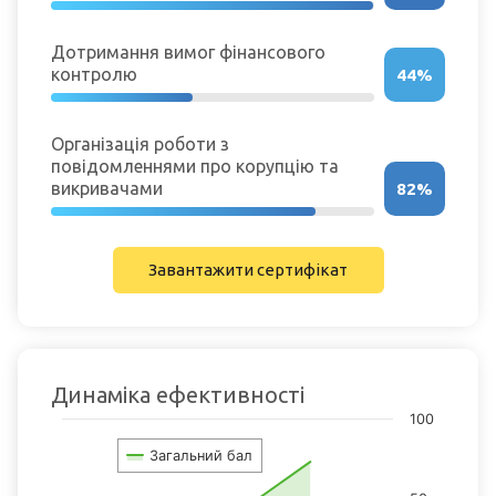
Дотримання вимог фінансового
контролю
44%
Організація роботи з
повідомленнями про корупцію та
викривачами
82%
Завантажити сертифікат
Динаміка ефективності
Chart
100
Chart with 2 data points.
Загальний бал
View as data table, Chart
The chart has 1 X axis displaying categories.