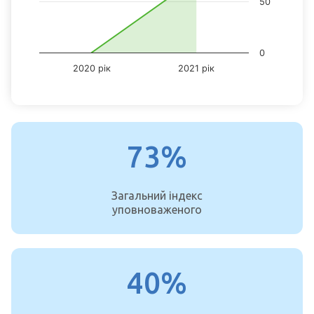
50
The chart has 1 Y axis displaying values. Data ranges from 0 to 73
0
2020 рік
2021 рік
End of interactive chart.
73%
Загальний індекс
уповноваженого
40%