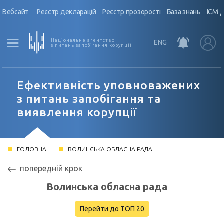
Вебсайт
Реєстр декларацій
Реєстр прозорості
База знань
ІСМ 
Національне агентство
ENG
з питань запобігання корупції
Ефективність уповноважених
з питань запобігання та
виявлення корупції
ГОЛОВНА
ВОЛИНСЬКА ОБЛАСНА РАДА
попередній крок
Волинська обласна рада
Перейти до ТОП 20