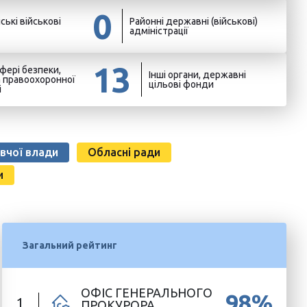
0
ські військові
Районні державні (військові)
адміністрації
13
фері безпеки,
Інші органи, державні
а правоохоронної
цільові фонди
і
вчої влади
Обласні ради
и
Загальний рейтинг
ОФІС ГЕНЕРАЛЬНОГО
98%
1
ПРОКУРОРА