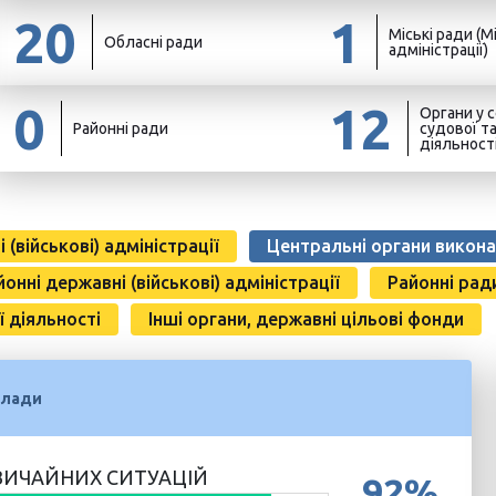
20
1
Міські ради (Мі
Обласні ради
адміністрації)
0
12
Органи у с
Районні ради
судової т
діяльност
(військові) адміністрації
Центральні органи викона
йонні державні (військові) адміністрації
Районні рад
ї діяльності
Інші органи, державні цільові фонди
влади
ВИЧАЙНИХ СИТУАЦІЙ
92%