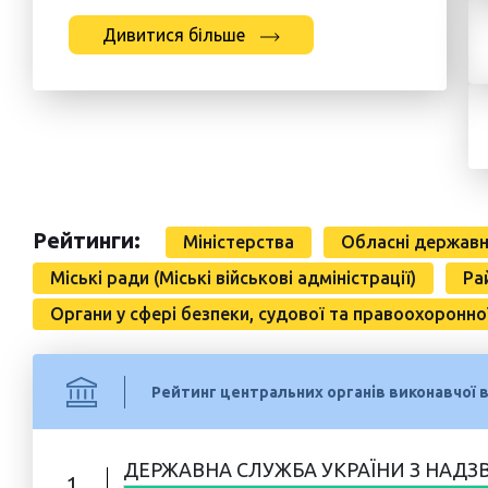
Дивитися більше
Рейтинги:
Міністерства
Обласні державні 
Міські ради (Міські військові адміністрації)
Ра
Органи у сфері безпеки, судової та правоохоронно
Рейтинг центральних органів виконавчої 
ДЕРЖАВНА СЛУЖБА УКРАЇНИ З НАДЗ
1