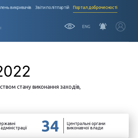
лень викривачів
Звіти політпартій
Портал доброчесності
ENG
Ї
 2022
ством стану виконання заходів,
34
ержавні
Центральні органи
) адміністрації
виконавчої влади