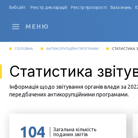
Вебсайт
Реєстр декларацій
Реєстр прозорості
База знань
І
МЕНЮ
ГОЛОВНА
АНТИКОРУПЦІЙНІ ПРОГРАМИ
СТАТИСТИКА З
Статистика звітув
Інформація щодо звітування органів влади за 202
передбачених антикорупційними програмами.
104
Загальна кількість
поданих звітів