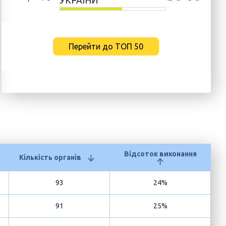
УКРАЇНИ
Перейти до ТОП 50
Відсоток виконання
Кількість органів
93
24%
91
25%