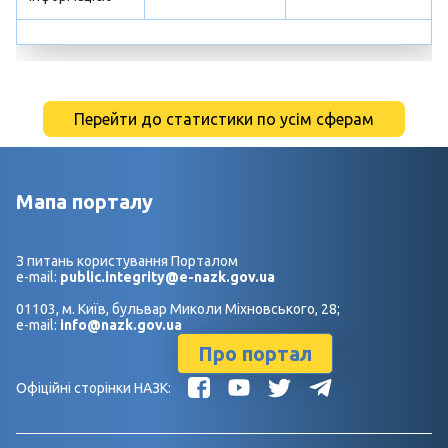
Перейти до статистики по усім сферам
Мапа порталу
З питань користування Порталом
e-mail:
public.integrity@e-nazk.gov.ua
01103, м. Київ, бульвар Миколи Міхновського, 28;
e-mail:
info@nazk.gov.ua
Про портал
Офіційні сторінки НАЗК: