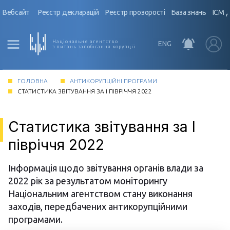
Вебсайт
Реєстр декларацій
Реєстр прозорості
База знань
ІСМ 
Національне агентство
ENG
з питань запобігання корупції
ГОЛОВНА
АНТИКОРУПЦІЙНІ ПРОГРАМИ
СТАТИСТИКА ЗВІТУВАННЯ ЗА I ПІВРІЧЧЯ 2022
Статистика звітування за I
півріччя 2022
Інформація щодо звітування органів влади за
2022 рік за результатом моніторингу
Національним агентством стану виконання
заходів, передбачених антикорупційними
програмами.