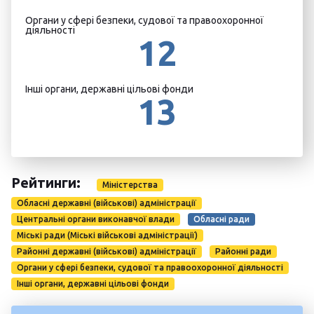
Органи у сфері безпеки, судової та правоохоронної
діяльності
12
Інші органи, державні цільові фонди
13
Рейтинги:
Міністерства
Обласні державні (військові) адміністрації
Центральні органи виконавчої влади
Обласні ради
Міські ради (Міські військові адміністрації)
Районні державні (військові) адміністрації
Районні ради
Органи у сфері безпеки, судової та правоохоронної діяльності
Інші органи, державні цільові фонди