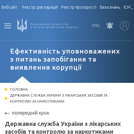
Вебсайт
Реєстр декларацій
Реєстр прозорості
База знань
ІСМ 
Національне агентство
ENG
з питань запобігання корупції
Ефективність уповноважених
з питань запобігання та
виявлення корупції
ГОЛОВНА
ДЕРЖАВНА СЛУЖБА УКРАЇНИ З ЛІКАРСЬКИХ ЗАСОБІВ ТА
КОНТРОЛЮ ЗА НАРКОТИКАМИ
попередній крок
Державна служба України з лікарських
засобів та контролю за наркотиками