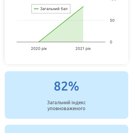
Chart with 2 data points.
Загальний бал
View as data table, Chart
The chart has 1 X axis displaying categories.
50
The chart has 1 Y axis displaying values. Data ranges from 0 to 82
0
2020 рік
2021 рік
End of interactive chart.
82%
Загальний індекс
уповноваженого