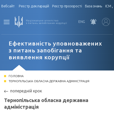
Вебсайт
Реєстр декларацій
Реєстр прозорості
База знань
ІСМ 
Національне агентство
ENG
з питань запобігання корупції
Ефективність уповноважених
з питань запобігання та
виявлення корупції
ГОЛОВНА
ТЕРНОПІЛЬСЬКА ОБЛАСНА ДЕРЖАВНА АДМІНІСТРАЦІЯ
попередній крок
Тернопільська обласна державна
адміністрація