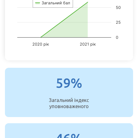
Загальний бал
View as data table, Chart
50
The chart has 1 X axis displaying categories.
The chart has 1 Y axis displaying values. Data ranges from 0 to 59
25
0
2020 рік
2021 рік
End of interactive chart.
59%
Загальний індекс
уповноваженого