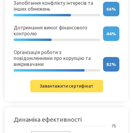
Запобігання конфлікту інтересів та
інших обмежень
66%
Дотримання вимог фінансового
контролю
44%
Організація роботи з
повідомленнями про корупцію та
викривачами
82%
Завантажити сертифікат
Динаміка ефективності
Chart
75
Chart with 2 data points.