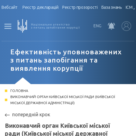
Вебсайт
Реєстр декларацій
Реєстр прозорості
База знань
ІСМ 
Національне агентство
ENG
з питань запобігання корупції
Ефективність уповноважених
з питань запобігання та
виявлення корупції
ГОЛОВНА
ВИКОНАВЧИЙ ОРГАН КИЇВСЬКОЇ МІСЬКОЇ РАДИ (КИЇВСЬКОЇ
МІСЬКОЇ ДЕРЖАВНОЇ АДМІНІСТРАЦІЇ)
попередній крок
Виконавчий орган Київської міської
ради (Київської міської державної