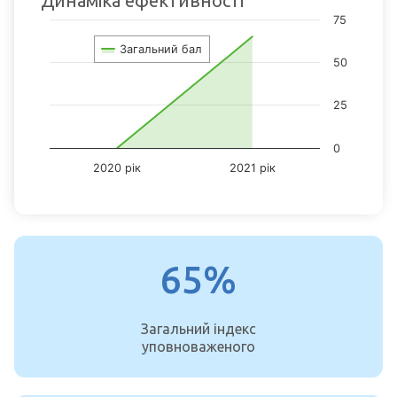
Динаміка ефективності
Chart
75
Chart with 2 data points.
Загальний бал
View as data table, Chart
50
The chart has 1 X axis displaying categories.
The chart has 1 Y axis displaying values. Data ranges from 0 to 65
25
0
2020 рік
2021 рік
End of interactive chart.
65%
Загальний індекс
уповноваженого