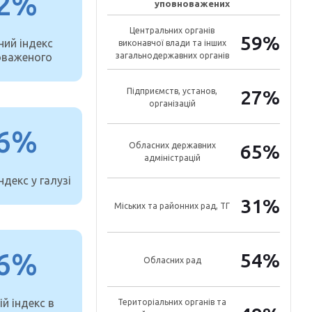
2%
уповноважених
Центральних органів
59%
ний індекс
виконавчої влади та інших
оваженого
загальнодержавних органів
Підприємств, установ,
27%
організацій
6%
Обласних державних
65%
адміністрацій
ндекс у галузі
31%
Міських та районних рад, ТГ
6%
54%
Обласних рад
й індекс в
Територіальних органів та