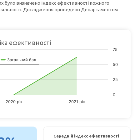
их було визначено Індекс ефективності кожного
 діяльності. Дослідження проведено Департаментом
ка ефективності
75
 2 data points.
Загальний бал
ata table, Chart
50
has 1 X axis displaying categories.
has 1 Y axis displaying values. Data ranges from 0 to 62.
25
0
2020 рік
2021 рік
ractive chart.
Середній індекс ефективності