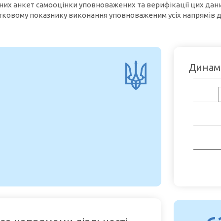
них анкет самооцінки уповноважених та верифікації цих дан
отковому показнику виконання уповноваженим усіх напрямів
Динамі
Chart
Chart with
View as d
The chart 
The chart 
End of inte