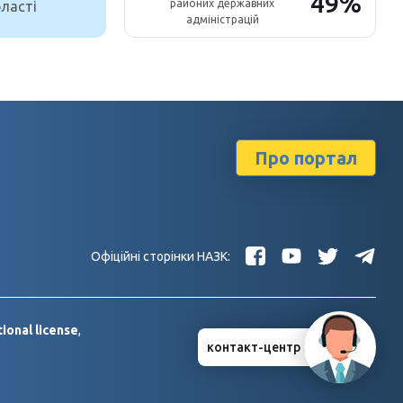
49%
районих державних
ласті
адміністрацій
Про портал
Офіційні сторінки НАЗК:
ional license
,
контакт-центр