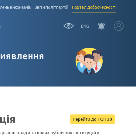
лень викривачів
Звіти політпартій
Портал доброчесності
ENG
Ї
виявлення
ція
Перейти до ТОП 20
ганів влади та інших публічних інституцій у