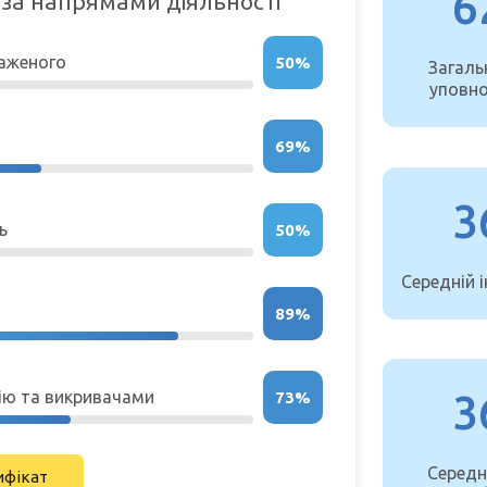
6
 за напрямами діяльності
важеного
50%
Загаль
уповн
69%
3
ь
50%
Середній і
89%
ію та викривачами
3
73%
Середні
ифікат