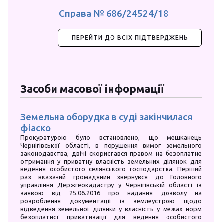
Справа № 686/24524/18
ПЕРЕЙТИ ДО ВСІХ ПІДТВЕРДЖЕНЬ
Засоби масової інформації
Земельна оборудка в суді закінчилася
На Х
фіаско
безо
рази
Прокуратурою було встановлено, що мешканець
Чернігівської області, в порушення вимог земельного
У Хме
законодавства, двічі скористався правом на безоплатне
приват
отримання у приватну власність земельних ділянок для
заміс
ведення особистого селянського господарства. Перший
безоп
раз вказаний громадянин звернувся до Головного
майже
управління Держгеокадастру у Чернігівській області із
госпо
заявою від 25.06.2016 про надання дозволу на
розроблення документації із землеустрою щодо
відведення земельної ділянки у власність у межах норм
безоплатної приватизації для ведення особистого