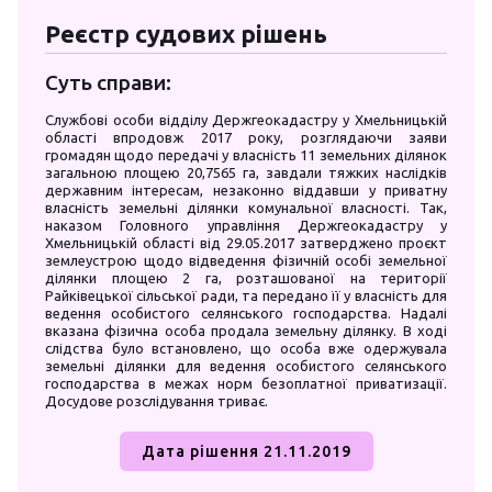
Реєстр судових рішень
Суть справи:
Службові особи відділу Держгеокадастру у Хмельницькій
області впродовж 2017 року, розглядаючи заяви
громадян щодо передачі у власність 11 земельних ділянок
загальною площею 20,7565 га, завдали тяжких наслідків
державним інтересам, незаконно віддавши у приватну
власність земельні ділянки комунальної власності. Так,
наказом Головного управління Держгеокадастру у
Хмельницькій області від 29.05.2017 затверджено проєкт
землеустрою щодо відведення фізичній особі земельної
ділянки площею 2 га, розташованої на території
Райківецької сільської ради, та передано її у власність для
ведення особистого селянського господарства. Надалі
вказана фізична особа продала земельну ділянку. В ході
слідства було встановлено, що особа вже одержувала
земельні ділянки для ведення особистого селянського
господарства в межах норм безоплатної приватизації.
Досудове розслідування триває.
Дата рішення 21.11.2019