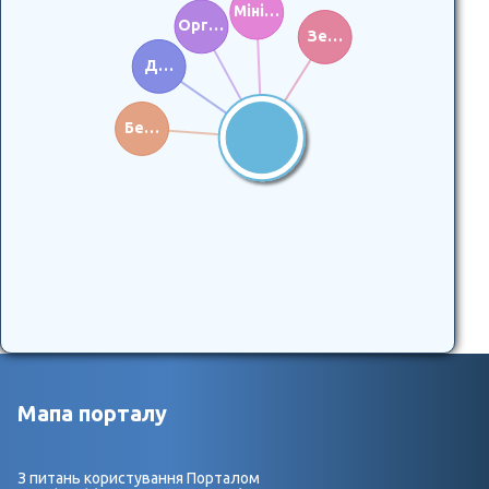
Міні…
Орг…
Зе…
Д…
Бе…
Мапа порталу
З питань користування Порталом