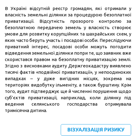
В Україні відсутній реєстр громадян, які отримали у
власність земельні ділянки за процедурою безоплатної
приватизації. Відсутність прозорого контролю за
безоплатною передачею земель у власність створює
умови для розвитку корупційних та шахрайських схем, у
яких часто беруть участь і посадові особи. Переслідуючи
приватний інтерес, посадові особи можуть погодити
відведення земельної ділянки попри те, що заявник вже
скористався правом на безоплатну приватизацію землі.
Згідно з висновками аудиту Держгеокадастру виявлено
тисячі фактів «подвійної приватизації», у непоодиноких
випадках – у дуже вигідних місцях, зокрема на
територіях видобутку ільменіту, а також бурштину. Крім
того, аудит підтверджує ще й численні порушення щодо
суб’єктів приватизації, наприклад, коли ділянку під
ведення селянського господарства отримувала
тримісячна дитина.
ВІЗУАЛІЗАЦІЯ РИЗИКУ