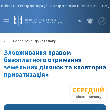
Вебсайт
Реєстр декларацій
Реєстр прозорості
База знань
ІСМ 
Національне агентство
ENG
з питань запобігання корупції
Повернутись до
каталогу
Зловживання правом
безоплатного отримання
земельних ділянок та «повторна
приватизація»
СЕРЕДНІЙ
рівень ризику