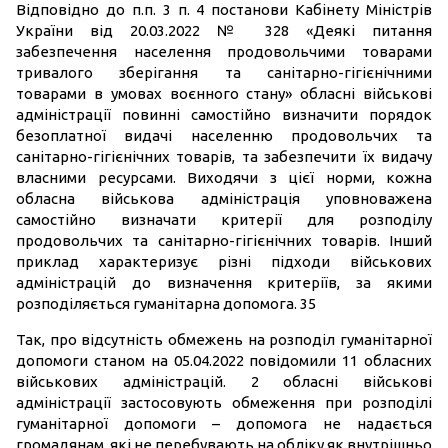
Відповідно до п.п. 3 п. 4 постанови Кабінету Міністрів
України від 20.03.2022 № 328 «Деякі питання
забезпечення населення продовольчими товарами
тривалого зберігання та санітарно-гігієнічними
товарами в умовах воєнного стану» обласні військові
адміністрації повинні самостійно визначити порядок
безоплатної видачі населенню продовольчих та
санітарно-гігієнічних товарів, та забезпечити їх видачу
власними ресурсами. Виходячи з цієї норми, кожна
обласна військова адміністрація уповноважена
самостійно визначати критерії для розподілу
продовольчих та санітарно-гігієнічних товарів. Інший
приклад характеризує різні підходи військових
адміністрацій до визначення критеріїв, за якими
розподіляється гуманітарна допомога. 35
Так, про відсутність обмежень на розподіл гуманітарної
допомоги станом на 05.04.2022 повідомили 11 обласних
військових адміністрацій. 2 обласні військові
адміністрації застосовують обмеження при розподілі
гуманітарної допомоги – допомога не надається
громадянам, які не перебувають на обліку як внутрішньо