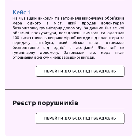
Кейс 1
Кейс
На Львівщині викрили та затримали виконувача обов’язків
Івано-
мера одного з міст, який продав волонтерам
про от
безкоштовну гуманітарну допомогу. За даними Львівської
тонн. 
обласної прокуратури, посадовець вимагав та одержав
адмін
100 тисяч гривень неправомірної вигоди від волонтера за
ящики,
передачу автобуса, який міська влада отримала
про ро
безкоштовно від однієї з асоціацій Фінляндії як
гуманітарну допомогу. Затримали в.о. мера після
отримання всієї суми неправомірної вигоди.
ПЕРЕЙТИ ДО ВСІХ ПІДТВЕРДЖЕНЬ
Реєстр порушників
ПЕРЕЙТИ ДО ВСІХ ПІДТВЕРДЖЕНЬ