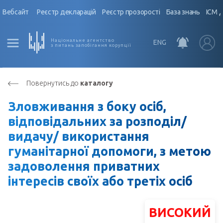
Вебсайт
Реєстр декларацій
Реєстр прозорості
База знань
ІСМ 
Національне агентство
ENG
з питань запобігання корупції
Повернутись до
каталогу
Зловживання з боку осіб,
відповідальних за розподіл/
видачу/ використання
гуманітарної допомоги, з метою
задоволення приватних
інтересів своїх або третіх осіб
ВИСОКИЙ