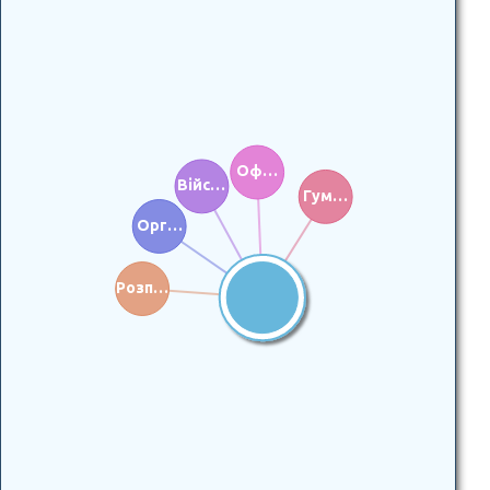
Оф…
Війс…
Гум…
Орг…
Розп…