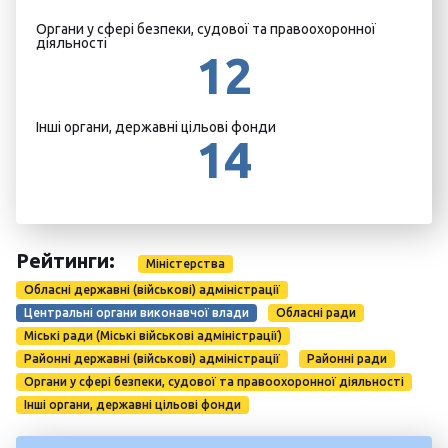
Органи у сфері безпеки, судової та правоохоронної
діяльності
12
Інші органи, державні цільові фонди
14
Рейтинги:
Міністерства
Обласні державні (військові) адміністрації
Центральні органи виконавчої влади
Обласні ради
Міські ради (Міські військові адміністрації)
Районні державні (військові) адміністрації
Районні ради
Органи у сфері безпеки, судової та правоохоронної діяльності
Інші органи, державні цільові фонди