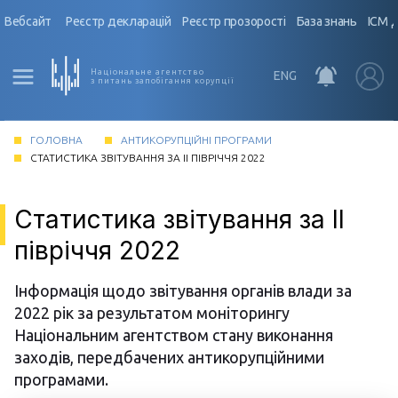
Вебсайт
Реєстр декларацій
Реєстр прозорості
База знань
ІСМ 
Національне агентство
ENG
з питань запобігання корупції
ГОЛОВНА
АНТИКОРУПЦІЙНІ ПРОГРАМИ
СТАТИСТИКА ЗВІТУВАННЯ ЗА II ПІВРІЧЧЯ 2022
Статистика звітування за II
півріччя 2022
Інформація щодо звітування органів влади за
2022 рік за результатом моніторингу
Національним агентством стану виконання
заходів, передбачених антикорупційними
програмами.