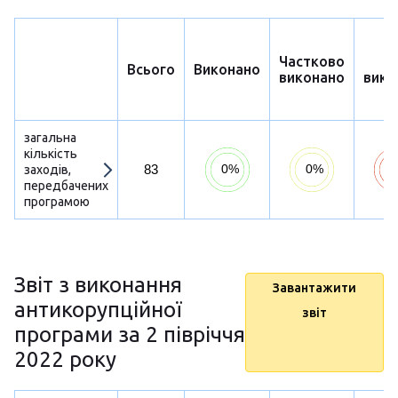
Частково
Н
Всього
Виконано
виконано
вико
загальна
кількість
83
заходів,
передбачених
програмою
Звіт з виконання
Завантажити
антикорупційної
звіт
програми за 2 півріччя
2022 року