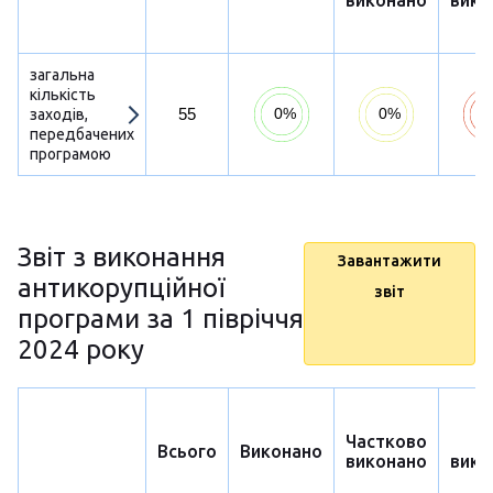
виконано
вико
загальна
кількість
55
заходів,
передбачених
програмою
Звіт з виконання
Завантажити
антикорупційної
звіт
програми за 1 півріччя
2024 року
Частково
Н
Всього
Виконано
виконано
вико