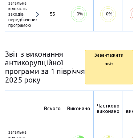
загальна
кількість
55
заходів,
передбачених
програмою
Звіт з виконання
Завантажити
антикорупційної
звіт
програми за 1 півріччя
2025 року
Частково
Н
Всього
Виконано
виконано
вико
загальна
кількість