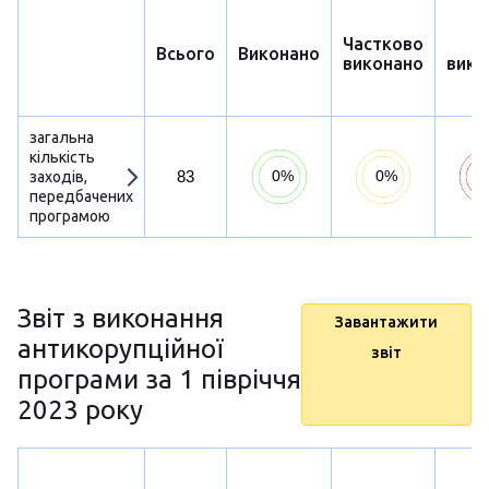
Частково
Н
Всього
Виконано
виконано
вико
загальна
кількість
83
заходів,
передбачених
програмою
Звіт з виконання
Завантажити
антикорупційної
звіт
програми за 1 півріччя
2023 року