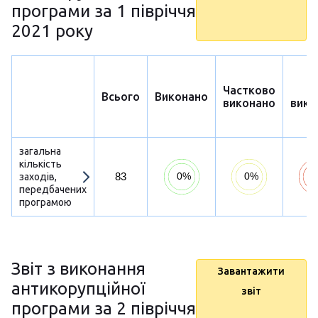
програми за 1 півріччя
2021 року
Частково
Н
Всього
Виконано
виконано
вико
загальна
кількість
83
заходів,
передбачених
програмою
Звіт з виконання
Завантажити
антикорупційної
звіт
програми за 2 півріччя