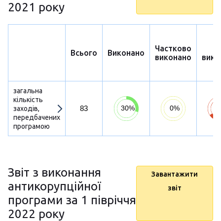
2021 року
Частково
Н
Всього
Виконано
виконано
вико
загальна
кількість
83
заходів,
передбачених
програмою
Звіт з виконання
Завантажити
антикорупційної
звіт
програми за 1 півріччя
2022 року