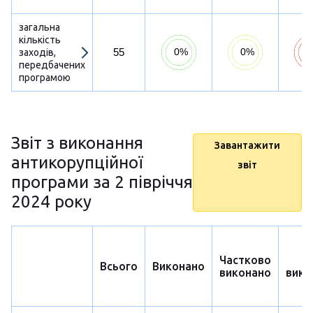
загальна
кількість
55
заходів,
передбачених
програмою
Звіт з виконання
Завантажити
антикорупційної
звіт
програми за 2 півріччя
2024 року
Частково
Н
Всього
Виконано
виконано
вико