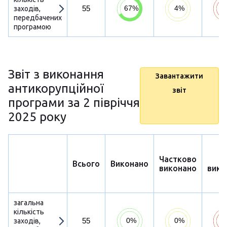
55
заходів,
передбачених
програмою
Звіт з виконання
Завантажити
антикорупційної
звіт
програми за 2 півріччя
2025 року
Частково
Н
Всього
Виконано
виконано
вико
загальна
кількість
55
заходів,