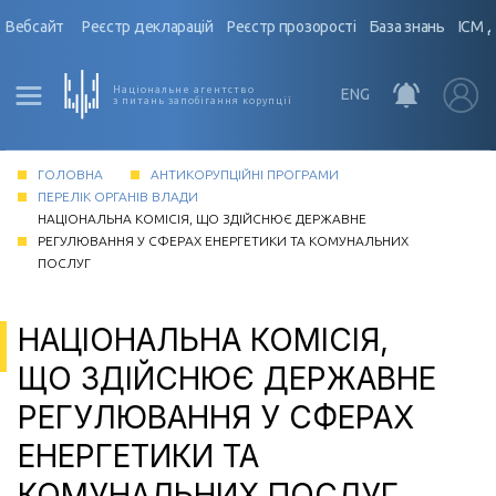
Вебсайт
Реєстр декларацій
Реєстр прозорості
База знань
ІСМ 
Національне агентство
ENG
з питань запобігання корупції
ГОЛОВНА
АНТИКОРУПЦІЙНІ ПРОГРАМИ
ПЕРЕЛІК ОРГАНІВ ВЛАДИ
НАЦІОНАЛЬНА КОМІСІЯ, ЩО ЗДІЙСНЮЄ ДЕРЖАВНЕ
РЕГУЛЮВАННЯ У СФЕРАХ ЕНЕРГЕТИКИ ТА КОМУНАЛЬНИХ
ПОСЛУГ
НАЦІОНАЛЬНА КОМІСІЯ,
ЩО ЗДІЙСНЮЄ ДЕРЖАВНЕ
РЕГУЛЮВАННЯ У СФЕРАХ
ЕНЕРГЕТИКИ ТА
КОМУНАЛЬНИХ ПОСЛУГ