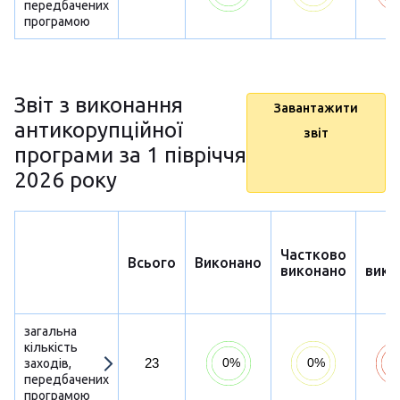
передбачених
програмою
Звіт з виконання
Завантажити
антикорупційної
звіт
програми за 1 півріччя
2026 року
Частково
Н
Всього
Виконано
виконано
вико
загальна
кількість
23
заходів,
передбачених
програмою