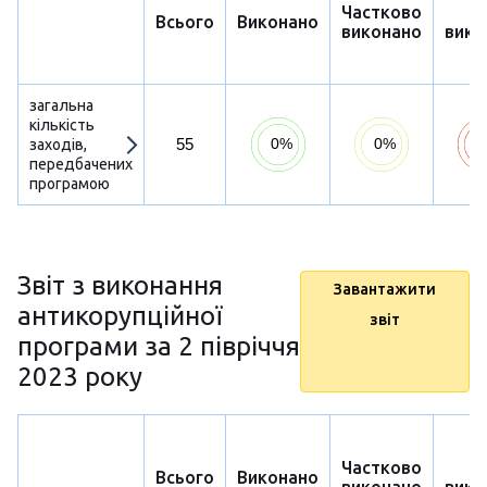
Частково
Н
Всього
Виконано
виконано
вико
загальна
кількість
55
заходів,
передбачених
програмою
Звіт з виконання
Завантажити
антикорупційної
звіт
програми за 2 півріччя
2023 року
Частково
Н
Всього
Виконано