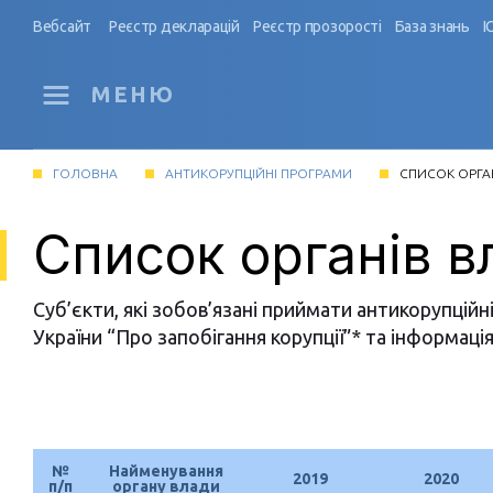
Вебсайт
Реєстр декларацій
Реєстр прозорості
База знань
І
МЕНЮ
ГОЛОВНА
АНТИКОРУПЦІЙНІ ПРОГРАМИ
СПИСОК ОРГА
Список органів в
Суб’єкти, які зобов’язані приймати антикорупційн
України “Про запобігання корупції”* та інформац
№
Найменування
2019
2020
п/п
органу влади