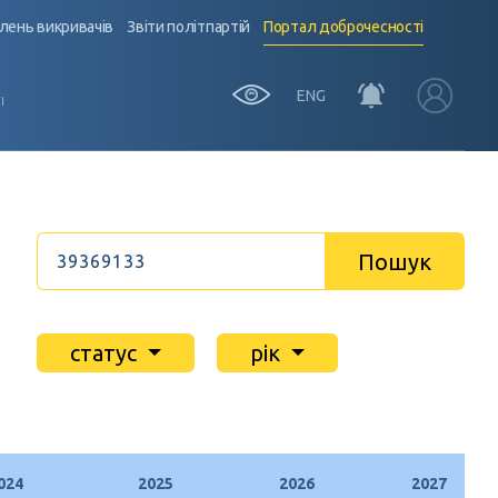
лень викривачів
Звіти політпартій
Портал доброчесності
ENG
Ї
Пошук
статус
рік
024
2025
2026
2027