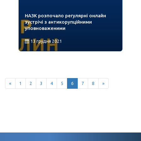
НАЗК розпочало регулярні онлайн
зустрічі з антикорупційними
уповноваженими
13 грудня 2021
«
1
2
3
4
5
6
7
8
»