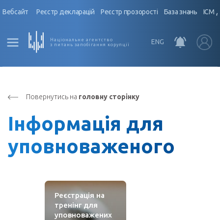
Вебсайт
Реєстр декларацій
Реєстр прозорості
База знань
ІСМ 
Національне агентство
ENG
з питань запобігання корупції
Повернутись на
головну сторінку
Інформація для
уповноваженого
Реєстрація на
тренінг для
уповноважених