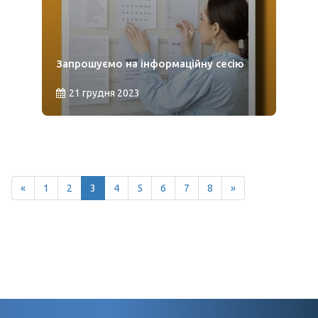
Запрошуємо на інформаційну сесію
21 грудня 2023
«
1
2
3
4
5
6
7
8
»