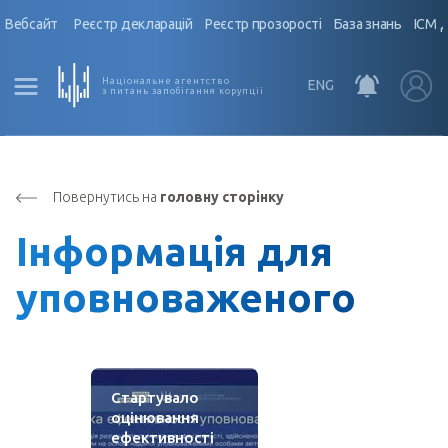
Вебсайт
Реєстр декларацій
Реєстр прозорості
База знань
ІСМ 
Національне агентство
ENG
з питань запобігання корупції
Повернутись на
головну сторінку
Інформація для
уповноваженого
Стартувало
оцінювання
ефективності