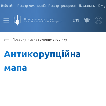
Вебсайт
Реєстр декларацій
Реєстр прозорості
База знань
ІСМ 
Національне агентство
ENG
з питань запобігання корупції
Повернутись на
головну сторінку
Антикорупційна
мапа