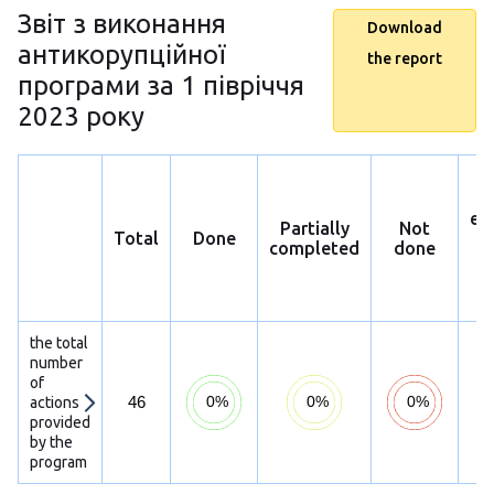
Звіт з виконання
Download
антикорупційної
the report
програми за 1 півріччя
2023 року
ex
Partially
Not
Total
Done
p
completed
done
h
s
the total
number
of
46
actions
provided
by the
program