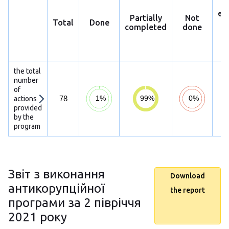
ex
Partially
Not
Total
Done
p
completed
done
h
s
the total
number
of
78
actions
provided
by the
program
Звіт з виконання
Download
антикорупційної
the report
програми за 2 півріччя
2021 року