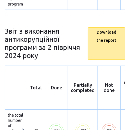
program
Звіт з виконання
Download
антикорупційної
the report
програми за 2 півріччя
2024 року
ex
Partially
Not
Total
Done
p
completed
done
h
s
the total
number
of