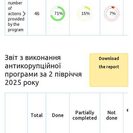
number
of
46
actions
provided
by the
program
Звіт з виконання
Download
антикорупційної
the report
програми за 2 півріччя
2025 року
ex
Partially
Not
Total
Done
p
completed
done
h
s