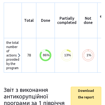
ex
Partially
Not
Total
Done
p
completed
done
h
s
the total
number
of
78
actions
provided
by the
program
Звіт з виконання
Download
антикорупційної
the report
програми за 1 півріччя