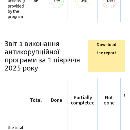
46
actions
provided
by the
program
Звіт з виконання
Download
антикорупційної
the report
програми за 1 півріччя
2025 року
ex
Partially
Not
Total
Done
p
completed
done
h
s
the total