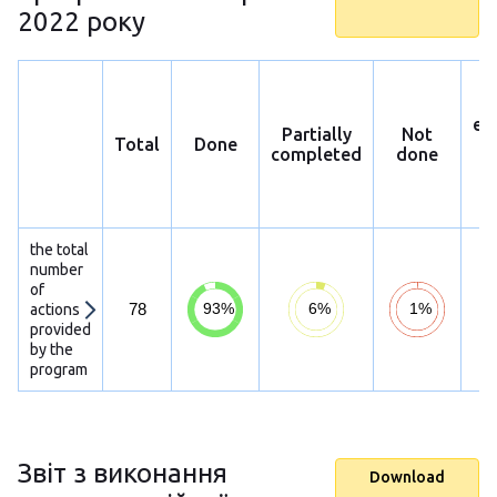
2022 року
ex
Partially
Not
Total
Done
p
completed
done
h
s
the total
number
of
78
actions
provided
by the
program
Звіт з виконання
Download