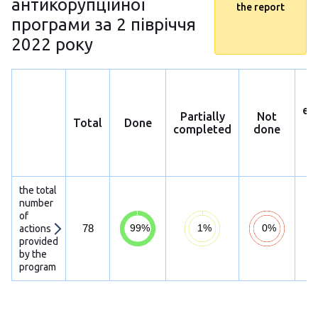
антикорупційної
the report
програми за 2 півріччя
2022 року
ex
Partially
Not
Total
Done
p
completed
done
h
s
the total
number
of
78
actions
provided
by the
program