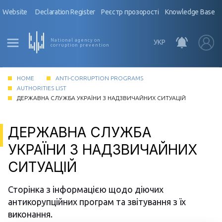
Website
Declaration Register
Реєстр прозорості
Knowledge Base
National agency on
УКР
corruption prevention
HOME
ANTI-CORRUPTION PROGRAMS
AUTHORITIES LIST
ДЕРЖАВНА СЛУЖБА УКРАЇНИ З НАДЗВИЧАЙНИХ СИТУАЦІЙ
ДЕРЖАВНА СЛУЖБА
УКРАЇНИ З НАДЗВИЧАЙНИХ
СИТУАЦІЙ
Сторінка з інформацією щодо діючих
антикорупційних програм та звітування з їх
виконання.