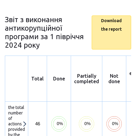
Звіт з виконання
Download
антикорупційної
the report
програми за 1 півріччя
2024 року
ex
Partially
Not
Total
Done
p
completed
done
h
s
the total
number
of
46
actions
provided
by the