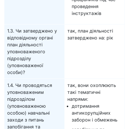
проведення
інструктажів
1.3. Чи затверджено у
так, план діяльності
відповідному органі
затверджено на: рік
план діяльності
уповноваженого
підрозділу
(уповноваженої
особи)?
1.4. Чи проводяться
так, вони охоплюють
уповноваженим
такі тематичні
підрозділом
напрями:
(уповноваженою
дотримання
особою) навчальні
антикорупційних
заходи з питань
заборон і обмежень
запобігання та