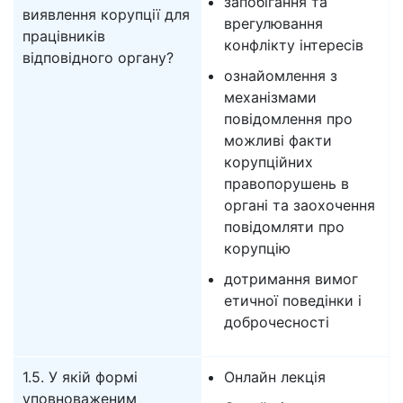
запобігання та
виявлення корупції для
врегулювання
працівників
конфлікту інтересів
відповідного органу?
ознайомлення з
механізмами
повідомлення про
можливі факти
корупційних
правопорушень в
органі та заохочення
повідомляти про
корупцію
дотримання вимог
етичної поведінки і
доброчесності
1.5. У якій формі
Онлайн лекція
уповноваженим