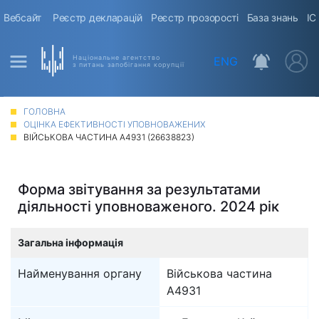
Вебсайт
Реєстр декларацій
Реєстр прозорості
База знань
ІС
Національне агентство
ENG
з питань запобігання корупції
ГОЛОВНА
ОЦІНКА ЕФЕКТИВНОСТІ УПОВНОВАЖЕНИХ
ВІЙСЬКОВА ЧАСТИНА А4931 (26638823)
Форма звітування за результатами
діяльності уповноваженого. 2024 рік
Загальна інформація
Найменування органу
Військова частина
А4931