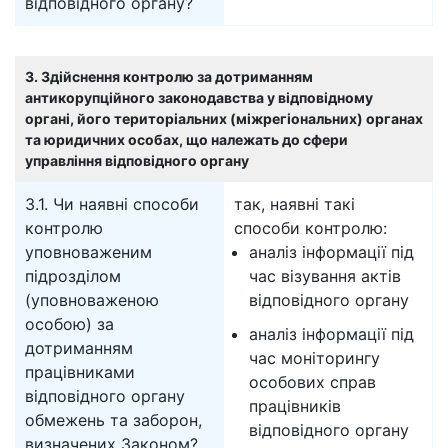
відповідного органу?
3. Здійснення контролю за дотриманням
антикорупційного законодавства у відповідному
органі, його територіальних (міжрегіональних) органах
та юридичних особах, що належать до сфери
управління відповідного органу
3.1. Чи наявні способи
так, наявні такі
контролю
способи контролю:
уповноваженим
аналіз інформації під
підрозділом
час візування актів
(уповноваженою
відповідного органу
особою) за
аналіз інформації під
дотриманням
час моніторингу
працівниками
особових справ
відповідного органу
працівників
обмежень та заборон,
відповідного органу
визначених Законом?