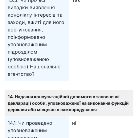
13.3. Чи про всі
так
випадки виявлення
конфлікту інтересів та
заходи, вжиті для його
врегулювання,
поінформовано
уповноваженим
підрозділом
(уповноваженою
особою) Національне
агентство?
14. Надання консультаційної допомоги в заповненні
декларації особи, уповноваженої на виконання функцій
держави або місцевого самоврядування
14.1. Чи проведено
ні
уповноваженим
підрозділом