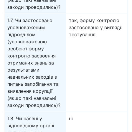
(якщо такі навчальні
заходи проводились)?
1.7. Чи застосовано
так, форму контролю
уповноваженим
застосовано у вигляді:
підрозділом
тестування
(уповноваженою
особою) форму
контролю засвоєння
отриманих знань за
результатами
навчальних заходів з
питань запобігання та
виявлення корупції
(якщо такі навчальні
заходи проводились)?
1.8. Чи наявні у
ні
відповідному органі