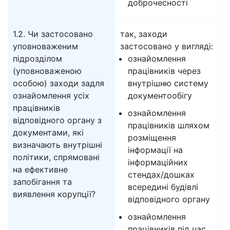
доброчесності
1.2. Чи застосовано
так, заходи
уповноваженим
застосовано у вигляді:
підрозділом
ознайомлення
(уповноваженою
працівників через
особою) заходи задля
внутрішню систему
ознайомлення усіх
документообігу
працівників
ознайомлення
відповідного органу з
працівників шляхом
документами, які
розміщення
визначають внутрішні
інформації на
політики, спрямовані
інформаційних
на ефективне
стендах/дошках
запобігання та
всередині будівлі
виявлення корупції?
відповідного органу
ознайомлення
працівників під час