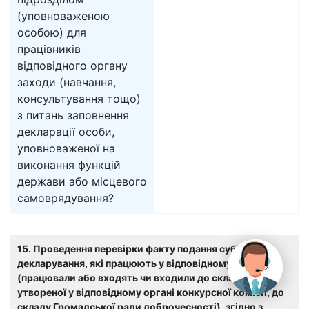
(уповноваженою
особою) для
працівників
відповідного органу
заходи (навчання,
консультування тощо)
з питань заповнення
декларації особи,
уповноваженої на
виконання функцій
держави або місцевого
самоврядування?
15. Проведення перевірки факту подання суб’єктами
декларування, які працюють у відповідному органі
(працювали або входять чи входили до складу
утвореної у відповідному органі конкурсної комісії, до
складу Громадської ради доброчесності), згідно з