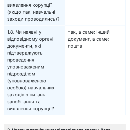
виявлення корупції
(якщо такі навчальні
заходи проводились)?
1.8. Чи наявні у
так, а саме: інший
відповідному органі
документ, а саме:
документи, які
пошта
підтверджують
проведення
уповноваженим
підрозділом
(уповноваженою
особою) навчальних
заходів з питань
запобігання та
виявлення корупції?
2. Надання працівникам відповідного органу, його