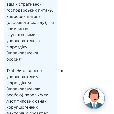
адміністративно-
господарських питань,
кадрових питань
(особового складу), які
прийняті із
зауваженнями
уповноваженого
підрозділу
(уповноваженої
особи)?
12.4. Чи створено
ні
уповноваженим
підрозділом
(уповноваженою
особою) перелік/чек-
лист типових ознак
корупціогенних
факторів у проєктах