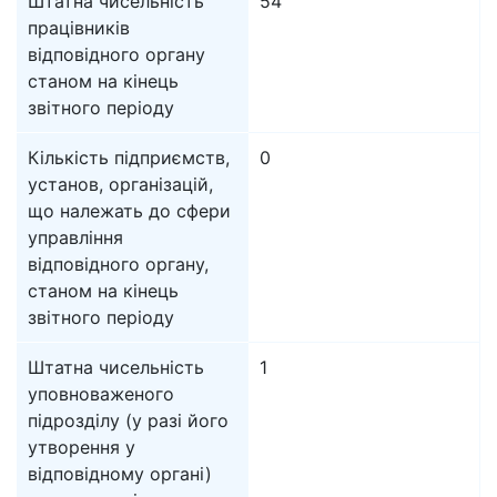
Штатна чисельність
54
працівників
відповідного органу
станом на кінець
звітного періоду
Кількість підприємств,
0
установ, організацій,
що належать до сфери
управління
відповідного органу,
станом на кінець
звітного періоду
Штатна чисельність
1
уповноваженого
підрозділу (у разі його
утворення у
відповідному органі)