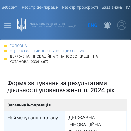
Вебсайт
Реєстр декларацій
Реєстр прозорості
База знань
ІС
Національне агентство
ENG
з питань запобігання корупції
ГОЛОВНА
ОЦІНКА ЕФЕКТИВНОСТІ УПОВНОВАЖЕНИХ
ДЕРЖАВНА ІННОВАЦІЙНА ФІНАНСОВО-КРЕДИТНА
УСТАНОВА (00041467)
Форма звітування за результатами
діяльності уповноваженого. 2024 рік
Загальна інформація
Найменування органу
ДЕРЖАВНА
ІННОВАЦІЙНА