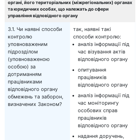
органі, його територіальних (міжрегіональних) органах
та юридичних особах, що належать до сфери
управління відповідного органу
3.1. Чи наявні способи
так, наявні такі
контролю
способи контролю:
уповноваженим
аналіз інформації під
підрозділом
час візування актів
(уповноваженою
відповідного органу
особою) за
опитування
дотриманням
працівників
працівниками
відповідного органу
відповідного органу
аналіз інформації під
обмежень та заборон,
час моніторингу
визначених Законом?
особових справ
працівників
відповідного органу
надання доручень,