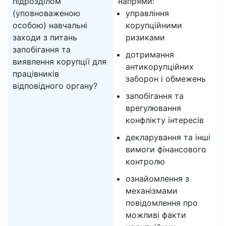
підрозділом
напрями:
(уповноваженою
управління
особою) навчальні
корупційними
заходи з питань
ризиками
запобігання та
дотримання
виявлення корупції для
антикорупційних
працівників
заборон і обмежень
відповідного органу?
запобігання та
врегулювання
конфлікту інтересів
декларування та інші
вимоги фінансового
контролю
ознайомлення з
механізмами
повідомлення про
можливі факти