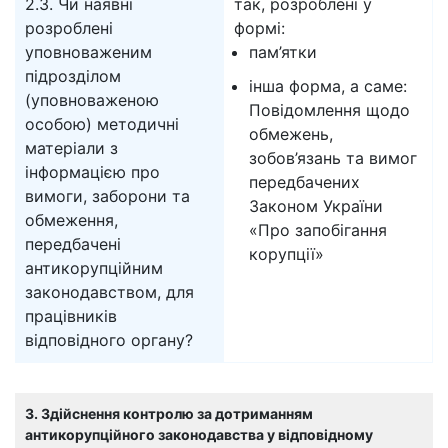
2.3. Чи наявні
так, розроблені у
розроблені
формі:
уповноваженим
пам’ятки
підрозділом
інша форма, а саме:
(уповноваженою
Повідомлення щодо
особою) методичні
обмежень,
матеріали з
зобов’язань та вимог
інформацією про
передбачених
вимоги, заборони та
Законом України
обмеження,
«Про запобігання
передбачені
корупції»
антикорупційним
законодавством, для
працівників
відповідного органу?
3. Здійснення контролю за дотриманням
антикорупційного законодавства у відповідному