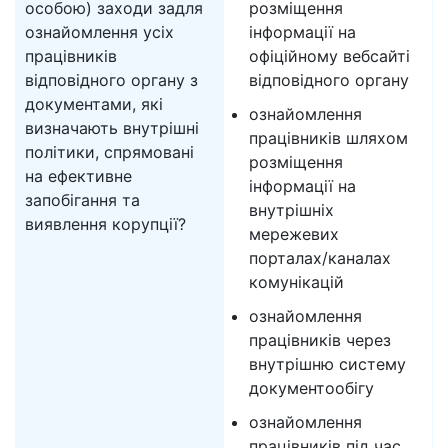
особою) заходи задля
розміщення
ознайомлення усіх
інформації на
працівників
офіційному вебсайті
відповідного органу з
відповідного органу
документами, які
ознайомлення
визначають внутрішні
працівників шляхом
політики, спрямовані
розміщення
на ефективне
інформації на
запобігання та
внутрішніх
виявлення корупції?
мережевих
порталах/каналах
комунікацій
ознайомлення
працівників через
внутрішню систему
документообігу
ознайомлення
працівників під час