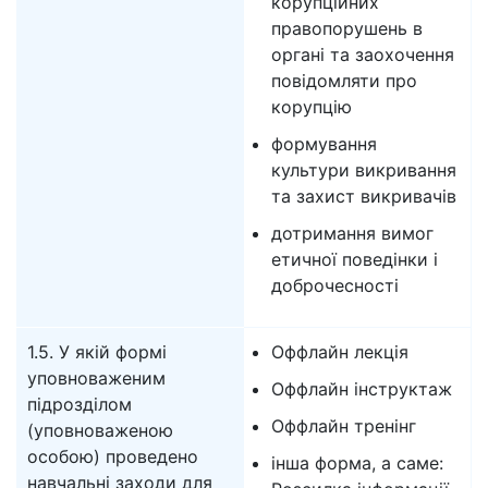
корупційних
правопорушень в
органі та заохочення
повідомляти про
корупцію
формування
культури викривання
та захист викривачів
дотримання вимог
етичної поведінки і
доброчесності
1.5. У якій формі
Оффлайн лекція
уповноваженим
Оффлайн інструктаж
підрозділом
Оффлайн тренінг
(уповноваженою
особою) проведено
інша форма, а саме:
навчальні заходи для