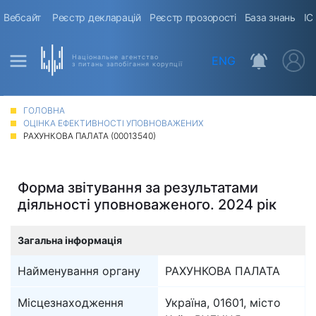
Вебсайт
Реєстр декларацій
Реєстр прозорості
База знань
ІС
Національне агентство
ENG
з питань запобігання корупції
ГОЛОВНА
ОЦІНКА ЕФЕКТИВНОСТІ УПОВНОВАЖЕНИХ
РАХУНКОВА ПАЛАТА (00013540)
Форма звітування за результатами
діяльності уповноваженого. 2024 рік
Загальна інформація
Найменування органу
РАХУНКОВА ПАЛАТА
Місцезнаходження
Україна, 01601, місто