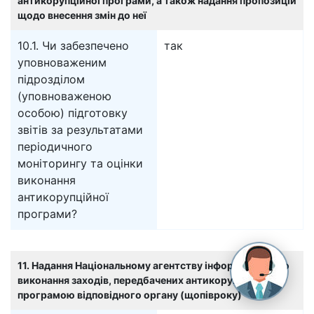
антикорупційної програми, а також надання пропозицій
щодо внесення змін до неї
10.1. Чи забезпечено
так
уповноваженим
підрозділом
(уповноваженою
особою) підготовку
звітів за результатами
періодичного
моніторингу та оцінки
виконання
антикорупційної
програми?
11. Надання Національному агентству інформації щодо
виконання заходів, передбачених антикорупційною
програмою відповідного органу (щопівроку)