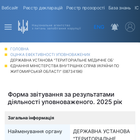
Вебсайт
Реєстр декларацій
Реєстр прозорості
База знань
ІС
Національне агентство
ENG
з питань запобігання корупції
ГОЛОВНА
ОЦІНКА ЕФЕКТИВНОСТІ УПОВНОВАЖЕНИХ
ДЕРЖАВНА УСТАНОВА "ТЕРИТОРІАЛЬНЕ МЕДИЧНЕ ОБ'
ЄДНАННЯ МІНІСТЕРСТВА ВНУТРІШНІХ СПРАВ УКРАЇНИ ПО
ЖИТОМИРСЬКІЙ ОБЛАСТІ" (08734196)
Форма звітування за результатами
діяльності уповноваженого. 2025 рік
Загальна інформація
Найменування органу
ДЕРЖАВНА УСТАНОВА
"ТЕРИТОРІАЛЬНЕ