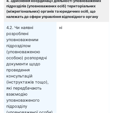
4. Здійснення координації діяльності уповноважених
підрозділів (уповноважених осіб) територіальних
(міжрегіональних) органів та юридичних осіб, що
належать до сфери управління відповідного органу
4.2. Чи наявні
ні
розроблені
уповноваженим
підрозділом
(уповноваженою
особою) розпорядчі
документи щодо
проведення
консультацій
(інструктажів тощо),
які передбачають
взаємодію
уповноваженого
підрозділу
(уповноваженої особи)