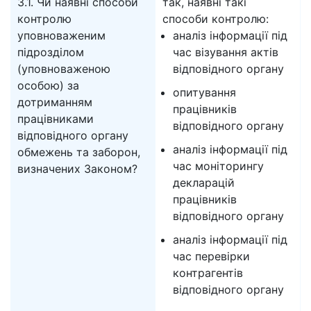
3.1. Чи наявні способи
так, наявні такі
контролю
способи контролю:
уповноваженим
аналіз інформації під
підрозділом
час візування актів
(уповноваженою
відповідного органу
особою) за
опитування
дотриманням
працівників
працівниками
відповідного органу
відповідного органу
аналіз інформації під
обмежень та заборон,
час моніторингу
визначених Законом?
декларацій
працівників
відповідного органу
аналіз інформації під
час перевірки
контрагентів
відповідного органу