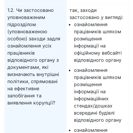
1.2. Чи застосовано
так, заходи
уповноваженим
застосовано у вигляді:
підрозділом
ознайомлення
(уповноваженою
працівників шляхом
особою) заходи задля
розміщення
ознайомлення усіх
інформації на
працівників
офіційному вебсайті
відповідного органу з
відповідного органу
документами, які
ознайомлення
визначають внутрішні
працівників шляхом
політики, спрямовані
розміщення
на ефективне
інформації на
запобігання та
інформаційних
виявлення корупції?
стендах/дошках
всередині будівлі
відповідного органу
ознайомлення