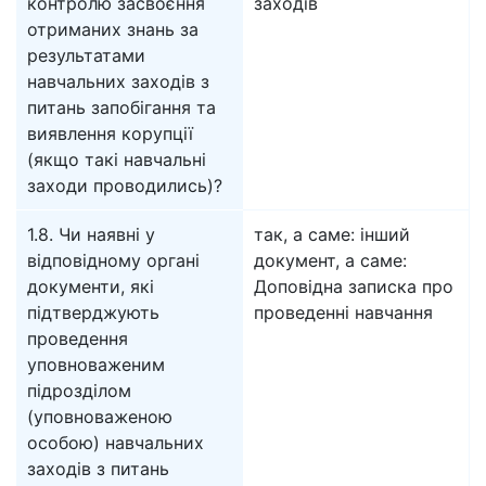
контролю засвоєння
заходів
отриманих знань за
результатами
навчальних заходів з
питань запобігання та
виявлення корупції
(якщо такі навчальні
заходи проводились)?
1.8. Чи наявні у
так, а саме: інший
відповідному органі
документ, а саме:
документи, які
Доповідна записка про
підтверджують
проведенні навчання
проведення
уповноваженим
підрозділом
(уповноваженою
особою) навчальних
заходів з питань