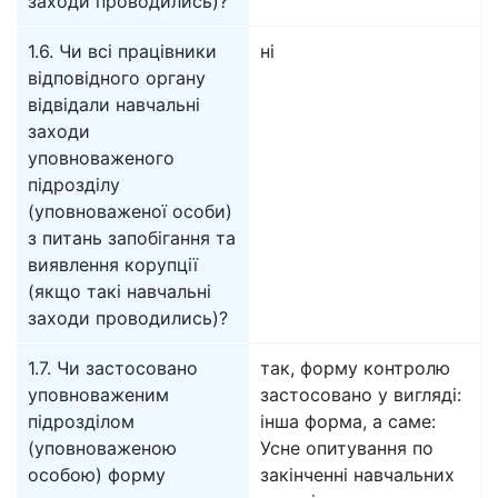
заходи проводились)?
1.6. Чи всі працівники
ні
відповідного органу
відвідали навчальні
заходи
уповноваженого
підрозділу
(уповноваженої особи)
з питань запобігання та
виявлення корупції
(якщо такі навчальні
заходи проводились)?
1.7. Чи застосовано
так, форму контролю
уповноваженим
застосовано у вигляді:
підрозділом
інша форма, а саме:
(уповноваженою
Усне опитування по
особою) форму
закінченні навчальних