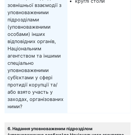
круглі столи
зовнішньої взаємодії з
уповноваженими
підрозділами
(уповноваженими
особами) інших
відповідних органів,
Національним
агентством та іншими
спеціально
уповноваженими
суб’єктами у сфері
протидії корупції та/
або взято участь у
заходах, організованих
ними?
6. Надання уповноваженим підрозділом
(уповноваженою особою)до Національного агентства