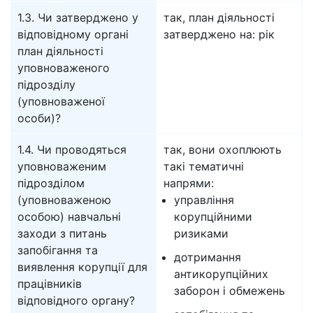
1.3. Чи затверджено у
так, план діяльності
відповідному органі
затверджено на: рік
план діяльності
уповноваженого
підрозділу
(уповноваженої
особи)?
1.4. Чи проводяться
так, вони охоплюють
уповноваженим
такі тематичні
підрозділом
напрями:
(уповноваженою
управління
особою) навчальні
корупційними
заходи з питань
ризиками
запобігання та
дотримання
виявлення корупції для
антикорупційних
працівників
заборон і обмежень
відповідного органу?