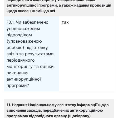
антикорупційної програми, а також надання пропозицій
щодо внесення змін до неї
10.1. Чи забезпечено
так
уповноваженим
підрозділом
(уповноваженою
особою) підготовку
звітів за результатами
періодичного
моніторингу та оцінки
виконання
антикорупційної
програми?
11. Надання Національному агентству інформації щодо
виконання заходів, передбачених антикорупційною
програмою відповідного органу (щопівроку)