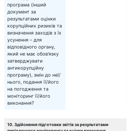
програма (інший
документ за
результатами оцінки
корупційних ризиків та
визначення заходів з їх
усунення – для
відповідного органу,
який не має обов’язку
затверджувати
антикорупційну
програму), змін до неї/
нього, подання її/його
на погодження та
моніторинг її/його
виконання?
10. Здійснення підготовки звітів за результатами
періодичного моніторингу та оцінки виконання