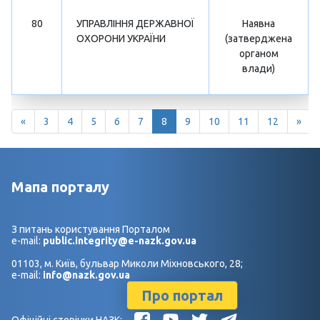
80
УПРАВЛІННЯ ДЕРЖАВНОЇ
Наявна
ОХОРОНИ УКРАЇНИ
(затверджена
органом
влади)
«
3
4
5
6
7
8
9
10
11
12
»
Мапа порталу
З питань користування Порталом
e-mail:
public.integrity@e-nazk.gov.ua
01103, м. Київ, бульвар Миколи Міхновського, 28;
e-mail:
info@nazk.gov.ua
Про портал
Офіційні сторінки НАЗК: