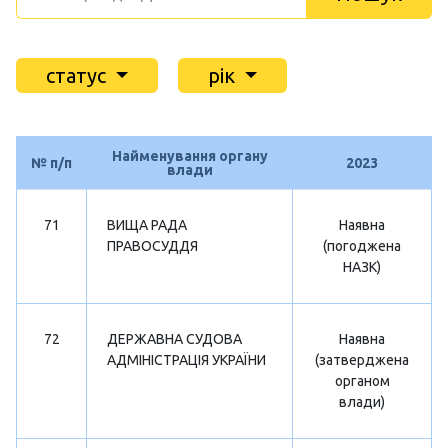
статус
рік
Найменування органу
№ п/п
2023
влади
71
ВИЩА РАДА
Наявна
ПРАВОСУДДЯ
(погоджена
НАЗК)
72
ДЕРЖАВНА СУДОВА
Наявна
АДМІНІСТРАЦІЯ УКРАЇНИ
(затверджена
органом
влади)