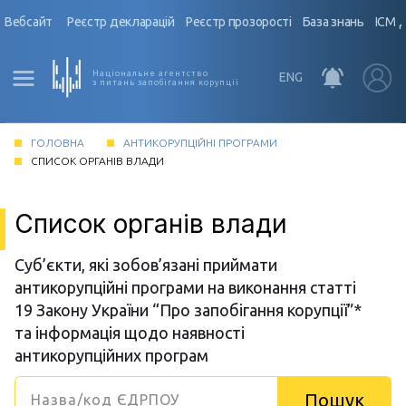
Вебсайт
Реєстр декларацій
Реєстр прозорості
База знань
ІСМ 
Національне агентство
ENG
з питань запобігання корупції
ГОЛОВНА
АНТИКОРУПЦІЙНІ ПРОГРАМИ
СПИСОК ОРГАНІВ ВЛАДИ
Список органів влади
Суб’єкти, які зобов’язані приймати
антикорупційні програми на виконання статті
19 Закону України “Про запобігання корупції”*
та інформація щодо наявності
антикорупційних програм
Пошук