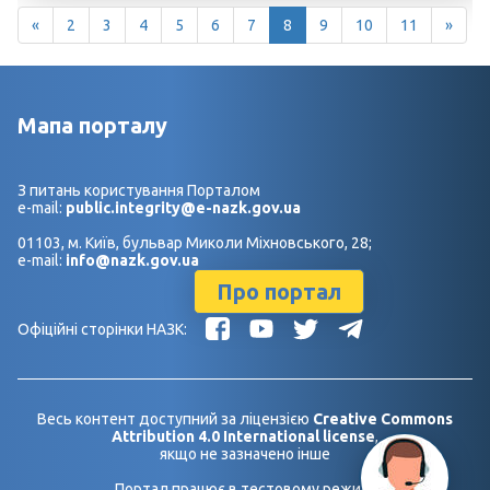
«
2
3
4
5
6
7
8
9
10
11
»
Мапа порталу
З питань користування Порталом
e-mail:
public.integrity@e-nazk.gov.ua
01103, м. Київ, бульвар Миколи Міхновського, 28;
e-mail:
info@nazk.gov.ua
Про портал
Офіційні сторінки НАЗК:
Весь контент доступний за ліцензією
Creative Commons
Attribution 4.0 International license
,
якщо не зазначено інше
Портал працює в тестовому режимі