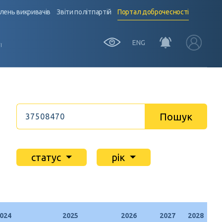
лень викривачів
Звіти політпартій
Портал доброчесності
ENG
Ї
Пошук
статус
рік
024
2025
2026
2027
2028