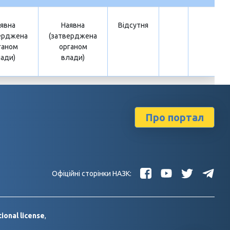
явна
Наявна
Відсутня
ерджена
(затверджена
ганом
органом
ади)
влади)
Про портал
Офіційні сторінки НАЗК:
ional license
,