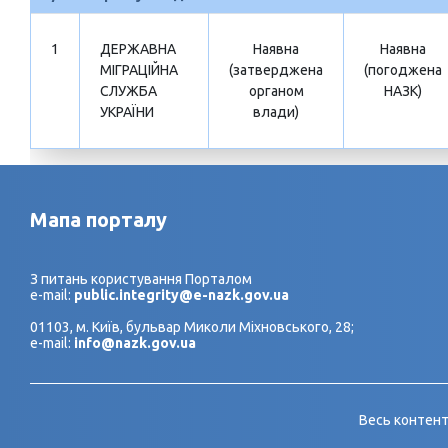
1
ДЕРЖАВНА
Наявна
Наявна
МІГРАЦІЙНА
(затверджена
(погоджена
СЛУЖБА
органом
НАЗК)
УКРАЇНИ
влади)
Мапа порталу
З питань користування Порталом
e-mail:
public.integrity@e-nazk.gov.ua
01103, м. Київ, бульвар Миколи Міхновського, 28;
e-mail:
info@nazk.gov.ua
Весь контент