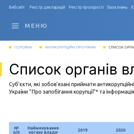
Вебсайт
Реєстр декларацій
Реєстр прозорості
База знань
І
МЕНЮ
ГОЛОВНА
АНТИКОРУПЦІЙНІ ПРОГРАМИ
СПИСОК ОРГА
Список органів в
Суб’єкти, які зобов’язані приймати антикорупційн
України “Про запобігання корупції”* та інформац
№
Найменування
2019
2020
п/п
органу влади