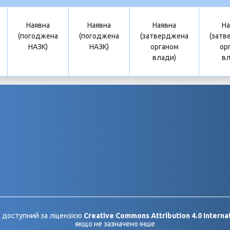
Наявна
Наявна
Наявна
На
(погоджена
(погоджена
(затверджена
(затв
НАЗК)
НАЗК)
органом
ор
влади)
вл
 доступний за ліцензією
Creative Commons Attribution 4.0 Internat
якщо не зазначено інше