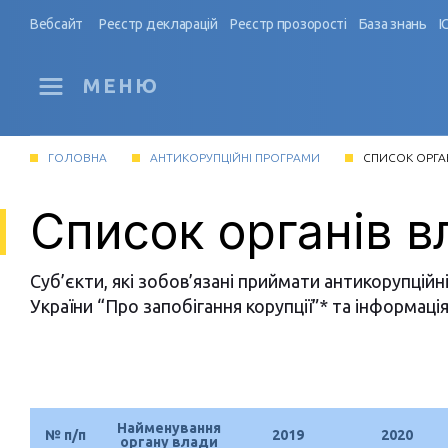
Вебсайт
Реєстр декларацій
Реєстр прозорості
База знань
І
МЕНЮ
ГОЛОВНА
АНТИКОРУПЦІЙНІ ПРОГРАМИ
СПИСОК ОРГА
Список органів в
Суб’єкти, які зобов’язані приймати антикорупційн
України “Про запобігання корупції”* та інформац
Найменування
№ п/п
2019
2020
органу влади