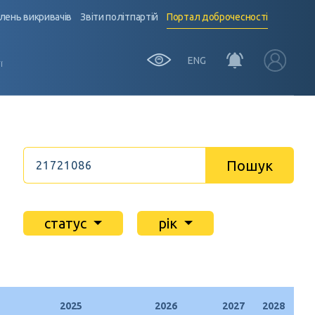
лень викривачів
Звіти політпартій
Портал доброчесності
ENG
Ї
Пошук
статус
рік
2025
2026
2027
2028