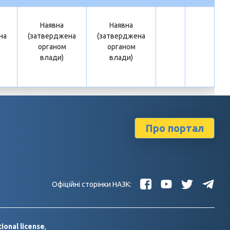
Наявна
Наявна
на
(затверджена
(затверджена
органом
органом
влади)
влади)
Про портал
Офіційні сторінки НАЗК:
ional license
,