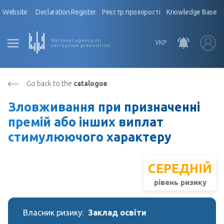
Website
Declaration Register
Реєстр прозорості
Knowledge Base
National agency on
УКР
corruption prevention
Go back to the
catalogue
Зловживання при призначенні
премій або інших виплат
стимулюючого характеру
СЕРЕДНІЙ
рівень ризику
Власник ризику:
Заклад освіти