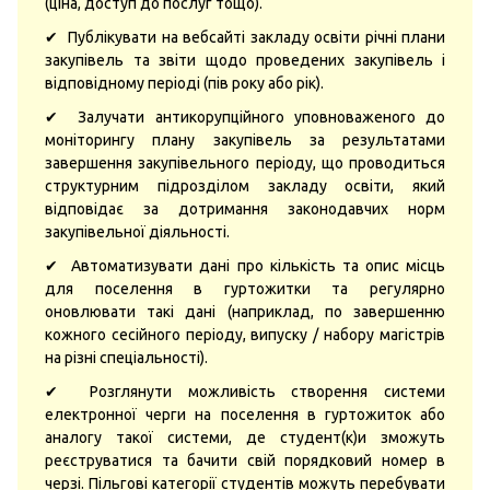
(ціна, доступ до послуг тощо).
✔ Публікувати на вебсайті закладу освіти річні плани
закупівель та звіти щодо проведених закупівель і
відповідному періоді (пів року або рік).
✔ Залучати антикорупційного уповноваженого до
моніторингу плану закупівель за результатами
завершення закупівельного періоду, що проводиться
структурним підрозділом закладу освіти, який
відповідає за дотримання законодавчих норм
закупівельної діяльності.
✔ Автоматизувати дані про кількість та опис місць
для поселення в гуртожитки та регулярно
оновлювати такі дані (наприклад, по завершенню
кожного сесійного періоду, випуску / набору магістрів
на різні спеціальності).
✔ Розглянути можливість створення системи
електронної черги на поселення в гуртожиток або
аналогу такої системи, де студент(к)и зможуть
реєструватися та бачити свій порядковий номер в
черзі. Пільгові категорії студентів можуть перебувати