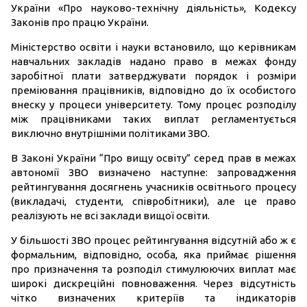
України «Про науково-технічну діяльність», Кодексу
Законів про працю України.
Міністерство освіти і науки встановило, що керівникам
навчальних закладів надано право в межах фонду
заробітної плати затверджувати порядок і розміри
преміювання працівників, відповідно до їх особистого
внеску у процеси університету. Тому процес розподілу
між працівниками таких виплат регламентується
виключно внутрішніми політиками ЗВО.
В Законі України “Про вищу освіту” серед прав в межах
автономії ЗВО визначено наступне: запровадження
рейтингування досягнень учасників освітнього процесу
(викладачі, студенти, співробітники), але це право
реалізують не всі заклади вищої освіти.
У більшості ЗВО процес рейтингування відсутній або ж є
формальним, відповідно, особа, яка приймає рішення
про призначення та розподіл стимулюючих виплат має
широкі дискреційні повноваження. Через відсутність
чітко визначених критеріїв та індикаторів