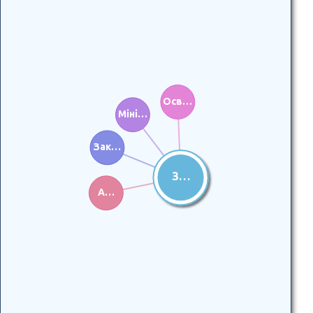
Осв…
Міні…
Зак…
З…
А…