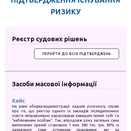
ПІДТВЕРДЖЕННЯ ІСНУВАННЯ
РИЗИКУ
Реєстр судових рішень
ПЕРЕЙТИ ДО ВСІХ ПІДТВЕРДЖЕНЬ
Засоби масової інформації
Кейс
На рівні облдержадміністрації надали розголосу справі
про те, що ректор одного із закладів післядипломної
освіти неправомірно нараховував завищені премії собі та
“наближеним особам”. Так, впродовж року загальна сума
виплачених премій становила 1 млн 380 тис. грн. 80% із
зазначеної суми отримали працівники, які за