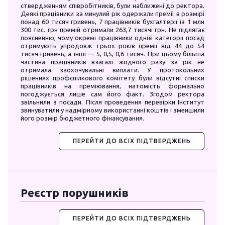
ствердженням співробітників, були наближені до ректора.
Деякі працівники за минулий рік одержали премії в розмірі
понад 60 тисяч гривень, 7 працівників бухгалтерії із 1 млн
300 тис. грн премій отримали 263,7 тисячі грн. Не підлягає
поясненню, чому окремі працівники однієї категорії посад
отримують упродовж трьох років премії від 44 до 54
тисяч гривень, а інші — 5, 0,5, 0,6 тисяч. При цьому більша
частина працівників взагалі жодного разу за рік не
отримала заохочувальні виплати. У протокольних
рішеннях профспілкового комітету були відсутні списки
працівників на преміювання, натомість формально
погоджується лише сам його факт. Згодом ректора
звільнили з посади. Після проведення перевірки Інститут
звинуватили у надмірному використанні коштів і зменшили
його розмір бюджетного фінансування.
ПЕРЕЙТИ ДО ВСІХ ПІДТВЕРДЖЕНЬ
Реєстр порушників
ПЕРЕЙТИ ДО ВСІХ ПІДТВЕРДЖЕНЬ