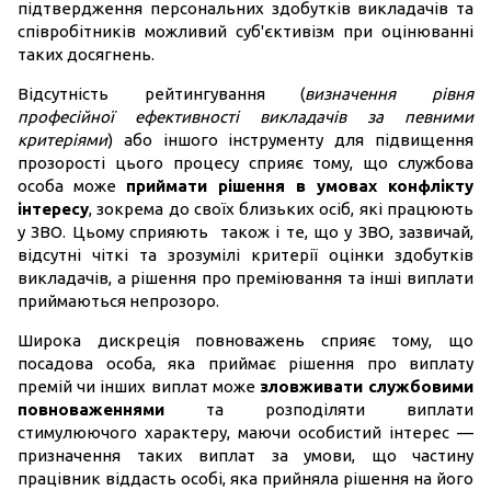
підтвердження персональних здобутків викладачів та
співробітників можливий суб'єктивізм при оцінюванні
таких досягнень.
Відсутність рейтингування (
визначення рівня
професійної ефективності викладачів за певними
критеріями
) або іншого інструменту для підвищення
прозорості цього процесу сприяє тому, що службова
особа може
приймати рішення в умовах конфлікту
інтересу
, зокрема до своїх близьких осіб, які працюють
у ЗВО. Цьому сприяють також і те, що у ЗВО, зазвичай,
відсутні чіткі та зрозумілі критерії оцінки здобутків
викладачів, а рішення про преміювання та інші виплати
приймаються непрозоро.
Широка дискреція повноважень сприяє тому, що
посадова особа, яка приймає рішення про виплату
премій чи інших виплат може
зловживати службовими
повноваженнями
та розподіляти виплати
стимулюючого характеру, маючи особистий інтерес —
призначення таких виплат за умови, що частину
працівник віддасть особі, яка прийняла рішення на його