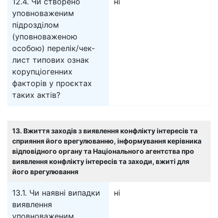
12.4. Чи створено
ні
уповноваженим
підрозділом
(уповноваженою
особою) перелік/чек-
лист типових ознак
корупціогенних
факторів у проєктах
таких актів?
13. Вжиття заходів з виявлення конфлікту інтересів та
сприяння його врегулюванню, інформування керівника
відповідного органу та Національного агентства про
виявлення конфлікту інтересів та заходи, вжиті для
його врегулювання
13.1. Чи наявні випадки
ні
виявлення
уповноваженим