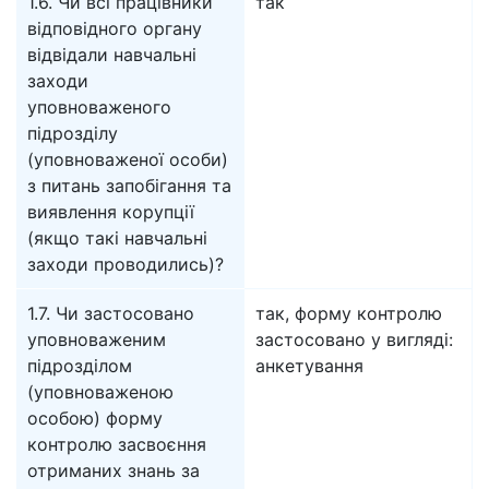
1.6. Чи всі працівники
так
відповідного органу
відвідали навчальні
заходи
уповноваженого
підрозділу
(уповноваженої особи)
з питань запобігання та
виявлення корупції
(якщо такі навчальні
заходи проводились)?
1.7. Чи застосовано
так, форму контролю
уповноваженим
застосовано у вигляді:
підрозділом
анкетування
(уповноваженою
особою) форму
контролю засвоєння
отриманих знань за