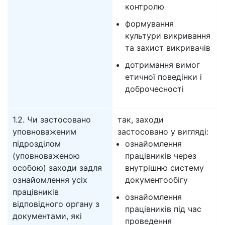
контролю
формування
культури викривання
та захист викривачів
дотримання вимог
етичної поведінки і
доброчесності
1.2. Чи застосовано
так, заходи
уповноваженим
застосовано у вигляді:
підрозділом
ознайомлення
(уповноваженою
працівників через
особою) заходи задля
внутрішню систему
ознайомлення усіх
документообігу
працівників
ознайомлення
відповідного органу з
працівників під час
документами, які
проведення