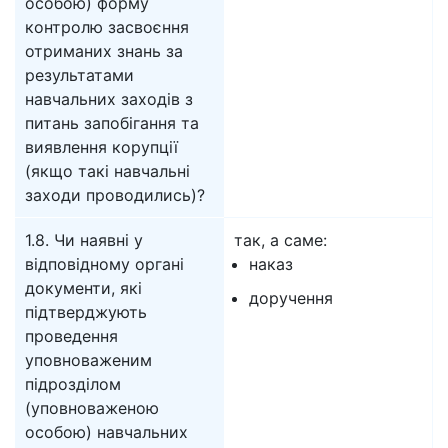
особою) форму
контролю засвоєння
отриманих знань за
результатами
навчальних заходів з
питань запобігання та
виявлення корупції
(якщо такі навчальні
заходи проводились)?
1.8. Чи наявні у
так, а саме:
відповідному органі
наказ
документи, які
доручення
підтверджують
проведення
уповноваженим
підрозділом
(уповноваженою
особою) навчальних