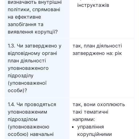
визначають внутрішні
інструктажів
політики, спрямовані
на ефективне
запобігання та
виявлення корупції?
1.3. Чи затверджено у
так, план діяльності
відповідному органі
затверджено на: рік
план діяльності
уповноваженого
підрозділу
(уповноваженої
особи)?
1.4. Чи проводяться
так, вони охоплюють
уповноваженим
такі тематичні
підрозділом
напрями:
(уповноваженою
управління
особою) навчальні
корупційними