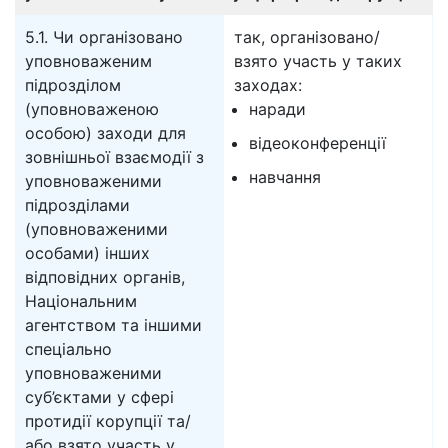
5.1. Чи організовано
так, організовано/
уповноваженим
взято участь у таких
підрозділом
заходах:
(уповноваженою
наради
особою) заходи для
відеоконференції
зовнішньої взаємодії з
навчання
уповноваженими
підрозділами
(уповноваженими
особами) інших
відповідних органів,
Національним
агентством та іншими
спеціально
уповноваженими
суб’єктами у сфері
протидії корупції та/
або взято участь у