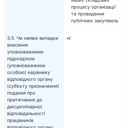
інших складових
процесу організації
та проведення
публічних закупівель
3.5. Чи наявні випадки
ні
внесення
уповноваженим
підрозділом
(уповноваженою
особою) керівнику
відповідного органу
(суб’єкту призначення)
подання про
притягнення до
дисциплінарної
відповідальності
працівників
відповідного органу,