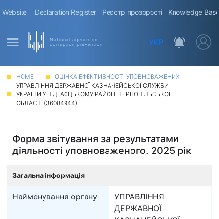
Website
Declaration Register
Реєстр прозорості
Knowledge Bas
National agency on
УКР
corruption prevention
HOME
ОЦІНКА ЕФЕКТИВНОСТІ УПОВНОВАЖЕНИХ
УПРАВЛІННЯ ДЕРЖАВНОЇ КАЗНАЧЕЙСЬКОЇ СЛУЖБИ
УКРАЇНИ У ПІДГАЄЦЬКОМУ РАЙОНІ ТЕРНОПІЛЬСЬКОЇ
ОБЛАСТІ (36084944)
Форма звітування за результатами
діяльності уповноваженого. 2025 рік
Загальна інформація
Найменування органу
УПРАВЛІННЯ
ДЕРЖАВНОЇ