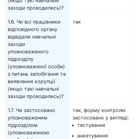
(якщо такі навчальні
заходи проводились)?
1.6. Чи всі працівники
так
відповідного органу
відвідали навчальні
заходи
уповноваженого
підрозділу
(уповноваженої особи)
з питань запобігання та
виявлення корупції
(якщо такі навчальні
заходи проводились)?
1.7. Чи застосовано
так, форму контролю
уповноваженим
застосовано у вигляді:
підрозділом
тестування
(уповноваженою
анкетування