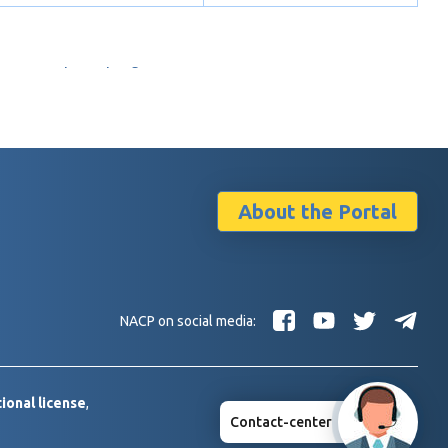
About the Portal
NACP on social media:
ional license
,
Contact-center