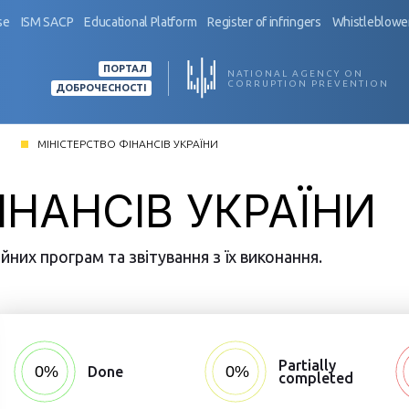
se
ISM SACP
Educational Platform
Register of infringers
Whistleblower
ПОРТАЛ
NATIONAL AGENCY ON
CORRUPTION PREVENTION
ДОБРОЧЕСНОСТІ
МІНІСТЕРСТВО ФІНАНСІВ УКРАЇНИ
ІНАНСІВ УКРАЇНИ
них програм та звітування з їх виконання.
Partially
Done
completed