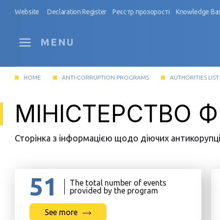
Website
Declaration Register
Реєстр прозорості
Knowledge Ba
MENU
HOME
ANTI-CORRUPTION PROGRAMS
AUTHORITIES LIST
МІНІСТЕРСТВО Ф
Сторінка з інформацією щодо діючих антикорупцій
51
The total number of events
provided by the program
See more