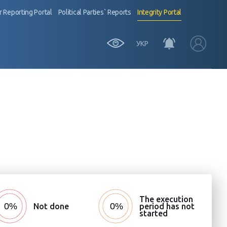
 Reporting Portal
Political Parties` Reports
Integrity Portal
УКР
The execution
Not done
period has not
started