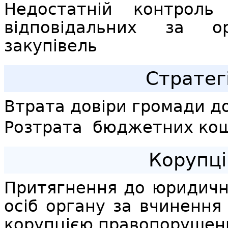
Недостатній контроль
відповідальних за о
закупівель
Стратег
Втрата довіри громади д
Розтрата бюджетних кош
Корупці
Притягнення до юридично
осіб органу за вчинення
корупцією правопорушен