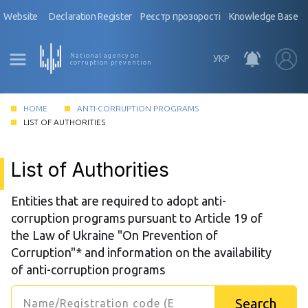
Website
Declaration Register
Реєстр прозорості
Knowledge Base
National agency on
УКР
corruption prevention
HOME
ANTI-CORRUPTION PROGRAMS
LIST OF AUTHORITIES
List of Authorities
Entities that are required to adopt anti-
corruption programs pursuant to Article 19 of
the Law of Ukraine "On Prevention of
Corruption"* and information on the availability
of anti-corruption programs
Search