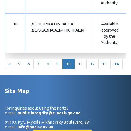
Authority)
100
ДОНЕЦЬКА ОБЛАСНА
Available
ДЕРЖАВНА АДМІНІСТРАЦІЯ
(approved
by the
Authority)
«
5
6
7
8
9
10
11
12
13
14
»
Site Map
For inquiries about using the Portal
e-mail:
public.integrity@e-nazk.gov.ua
01103, Kyiv, Mykola Mikhnovsky Boulevard, 28;
e-mail:
info@nazk.gov.ua